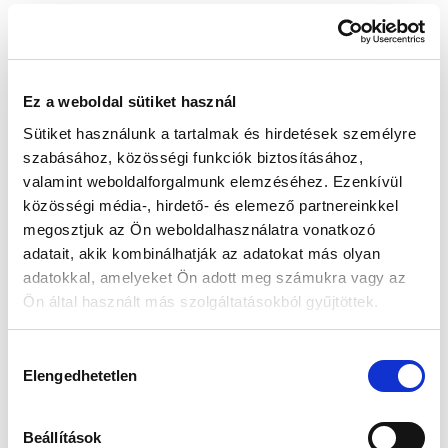
Készleten:
Nincs raktáron
Ez a weboldal sütiket használ
68 305 Ft
71 900 Ft
Sütiket használunk a tartalmak és hirdetések személyre
Az elmúlt 30 nap legjobb ára: 68 305 Ft
szabásához, közösségi funkciók biztosításához,
valamint weboldalforgalmunk elemzéséhez. Ezenkívül
közösségi média-, hirdető- és elemező partnereinkkel
megosztjuk az Ön weboldalhasználatra vonatkozó
MIKOR LESZ KÉSZLETEN?
adatait, akik kombinálhatják az adatokat más olyan
adatokkal, amelyeket Ön adott meg számukra vagy az
Ön által használt más szolgáltatásokból gyűjtöttek.
Gyors szállítás
Garancia
Biztonságos
Hozzájárulás
1-2 munkanap
Hivatalos forgalmazó
Fizetés
Elengedhetetlen
kiválasztása
🎁
VÁLASSZ AJÁNDÉKOT MELLÉ!
Beállítások