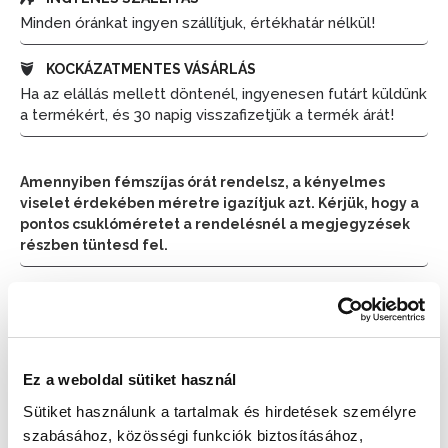
Minden óránkat ingyen szállítjuk, értékhatár nélkül!
KOCKÁZATMENTES VÁSÁRLÁS
Ha az elállás mellett döntenél, ingyenesen futárt küldünk
a termékért, és 30 napig visszafizetjük a termék árát!
Amennyiben fémszíjas órát rendelsz, a kényelmes
viselet érdekében méretre igazítjuk azt. Kérjük, hogy a
pontos csuklóméretet a rendelésnél a megjegyzések
részben tüntesd fel.
📦 Ha most rendelsz, a szállítás várható napja:
2026.
📦
Augusztus 11. (Kedd)
Ez a weboldal sütiket használ
Készleten:
RAKTÁRON
Sütiket használunk a tartalmak és hirdetések személyre
szabásához, közösségi funkciók biztosításához,