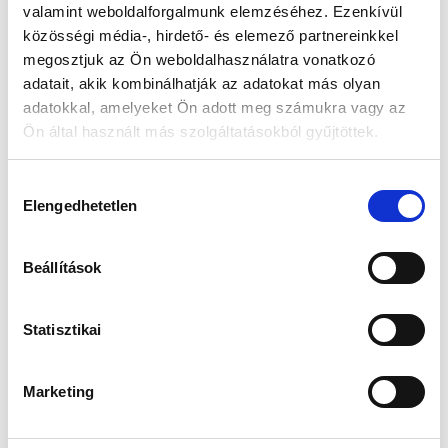
valamint weboldalforgalmunk elemzéséhez. Ezenkívül
45 505 Ft
47 900 Ft
közösségi média-, hirdető- és elemező partnereinkkel
Az elmúlt 30 nap legjobb ára: 45 505 Ft
megosztjuk az Ön weboldalhasználatra vonatkozó
adatait, akik kombinálhatják az adatokat más olyan
adatokkal, amelyeket Ön adott meg számukra vagy az
Ön által használt más szolgáltatásokból gyűjtöttek.
KOSÁRBA TESZ
Hozzájárulás
Elengedhetetlen
kiválasztása
Gyors szállítás
Garancia
Biztonságos
1-2 munkanap
Hivatalos forgalmazó
Fizetés
Beállítások
Statisztikai
Marketing