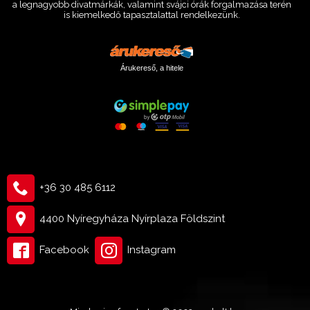
a legnagyobb divatmárkák, valamint svájci órák forgalmazása terén
is kiemelkedő tapasztalattal rendelkezünk.
Árukereső, a hitele
+36 30 485 6112
4400 Nyíregyháza Nyírplaza Földszint
Facebook
Instagram
47 900 Ft
Kosárba tesz
45 505 Ft