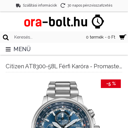
Szállítási információk
30 napos pénzvisszafizetés
0 termék - 0 Ft
MENÜ
Citizen AT8300-58L Férfi Karóra - Promaster Sky Eco-Drive Radio Controlled
-5 %