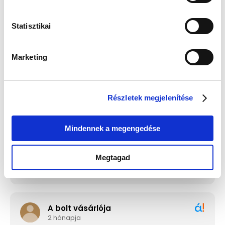
Statisztikai
Guess JUBE02244JWRHT
Edelwolle 923 Fekete
Női Fülbevaló - Color My
Varrott Óratartó Doboz 6
Day
Órához
Értéke: 13 990 Ft
Értéke: 13 990 Ft
Marketing
Válassz egyet, majd kattints a Kosárba gombra! Ha most kihagyod, a
fizetésnél is választhatsz.
Részletek megjelenítése
Mindennek a megengedése
Megtagad