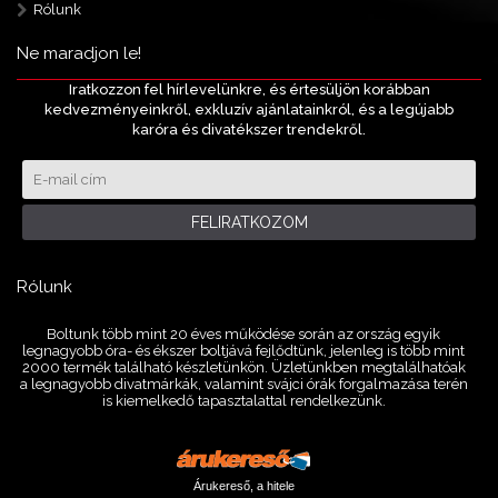
Rólunk
Ne maradjon le!
Iratkozzon fel hírlevelünkre, és értesüljön korábban
kedvezményeinkről, exkluzív ajánlatainkról, és a legújabb
karóra és divatékszer trendekről.
FELIRATKOZOM
Rólunk
Boltunk több mint 20 éves működése során az ország egyik
legnagyobb óra- és ékszer boltjává fejlődtünk, jelenleg is több mint
2000 termék található készletünkön. Üzletünkben megtalálhatóak
a legnagyobb divatmárkák, valamint svájci órák forgalmazása terén
is kiemelkedő tapasztalattal rendelkezünk.
Árukereső, a hitele