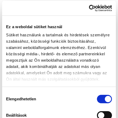
Készleten:
RAKTÁRON
Ez a weboldal sütiket használ
194 655 Ft
204 900 Ft
Sütiket használunk a tartalmak és hirdetések személyre
Az elmúlt 30 nap legjobb ára: 194 655 Ft
szabásához, közösségi funkciók biztosításához,
valamint weboldalforgalmunk elemzéséhez. Ezenkívül
közösségi média-, hirdető- és elemező partnereinkkel
megosztjuk az Ön weboldalhasználatra vonatkozó
KOSÁRBA TESZ
adatait, akik kombinálhatják az adatokat más olyan
adatokkal, amelyeket Ön adott meg számukra vagy az
Ön által használt más szolgáltatásokból gyűjtöttek.
Gyors szállítás
Garancia
Biztonságos
Hozzájárulás
1-2 munkanap
Hivatalos forgalmazó
Fizetés
Elengedhetetlen
kiválasztása
🎁
VÁLASSZ AJÁNDÉKOT MELLÉ!
Beállítások