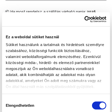
📦 Ha most rendelsz, a szállítás várható napja:
2026.
📦
Augusztus 11. (Kedd)
Készleten:
RAKTÁRON
Ez a weboldal sütiket használ
Sütiket használunk a tartalmak és hirdetések személyre
309 900 Ft
szabásához, közösségi funkciók biztosításához,
valamint weboldalforgalmunk elemzéséhez. Ezenkívül
Az elmúlt 30 nap legjobb ára: 309 900 Ft
közösségi média-, hirdető- és elemező partnereinkkel
megosztjuk az Ön weboldalhasználatra vonatkozó
adatait, akik kombinálhatják az adatokat más olyan
adatokkal, amelyeket Ön adott meg számukra vagy az
KOSÁRBA TESZ
Ön által használt más szolgáltatásokból gyűjtöttek.
Hozzájárulás
Elengedhetetlen
kiválasztása
Gyors szállítás
Garancia
Biztonságos
1-2 munkanap
Hivatalos forgalmazó
Fizetés