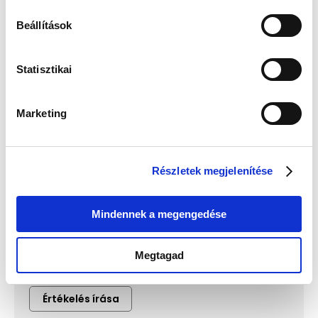
Beállítások
🎁
VÁLASSZ AJÁNDÉKOT MELLÉ!
Statisztikai
Guess
Guess JUBE02244JWRHT
Marketing
JUBE04504JWYGT/U Női
Női Fülbevaló - Color My
Fülbevaló
Day
Értéke: 13 990 Ft
Értéke: 13 990 Ft
Válassz egyet, majd kattints a Kosárba gombra! Ha most kihagyod, a
Részletek megjelenítése
fizetésnél is választhatsz.
Mindennek a megengedése
Megtagad