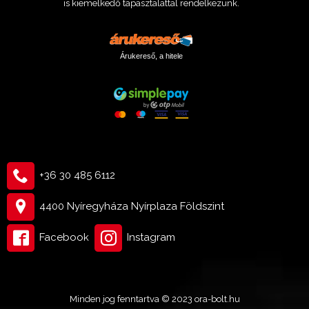
is kiemelkedő tapasztalattal rendelkezünk.
Árukereső, a hitele
+36 30 485 6112
4400 Nyíregyháza Nyírplaza Földszint
Facebook
Instagram
309 900 Ft
Kosárba tesz
Minden jog fenntartva © 2023 ora-bolt.hu