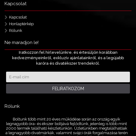
Kapcsolat
Kapcsolat
Honlaptérkép
Rólunk
Ne maradjon le!
Iratkozzon fel hírlevelünkre, és értesüljön korábban
kedvezményeinkről, exkluzív ajánlatainkról, és a legújabb
karóra és divatékszer trendekről.
FELIRATKOZOM
Rólunk
Boltunk több mint 20 éves működése során az ország egyik
legnagyobb óra- és ékszer boltjává fejlődtünk, jelenleg is több mint
2000 termék található készletünkön. Üzletünkben megtalálhatóak
a legnagyobb divatmárkák, valamint svájci órák forgalmazása terén