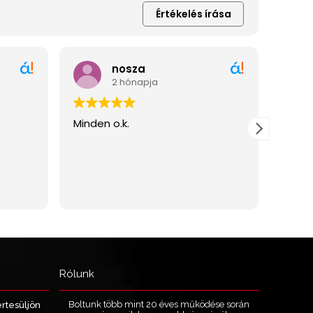
Rólunk
Boltunk több mint 20 éves működése során
értesüljön