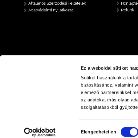
Általános Szerződési Feltételek
Honlapté
Adatvédelmi nyilatkozat
Rólunk
Ez a weboldal sütiket has
Sütiket használunk a tart
biztosításához, valamint 
elemező partnereinkkel me
az adatokat más olyan ad
+36 30 485 6112
4400 Nyíregyháza Nyírp
szolgáltatásokból gyűjtötte
Hozzájárulás
Elengedhetetlen
kiválasztása