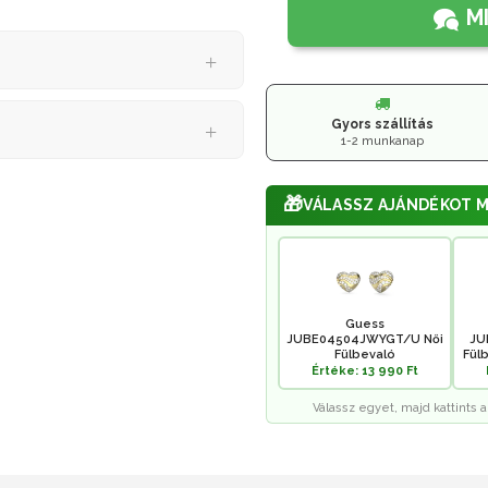
M
Gyors szállítás
1-2 munkanap
🎁
VÁLASSZ AJÁNDÉKOT M
Guess
JUBE04504JWYGT/U Női
JU
Fülbevaló
Fülb
Értéke: 13 990 Ft
Válassz egyet, majd kattints a