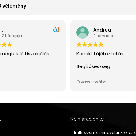
t
Ne maradjon le!
Iratkozzon fel hírlevelünkre, és 
t