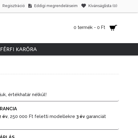
Regisztráció
Eddigi megrendeléseim
Kívánságlista (
0
)
0 termék - 0 Ft
FÉRFI KARÓRA
juk, értékhatár nélkül!
RANCIA
, 250 000 Ft feletti modellekre
garanciát
2 év
3 év
ÁRLÁS