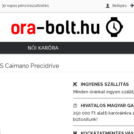
30 napos pénzvisszafizetés
Belépés
NŐI KARÓRA
 DS Caimano Precidrive
INGYENES SZÁLLÍTÁS
Minden óránkat ingyen szállít
HIVATALOS MAGYAR GA
250 000 Ft alatti karóráinkra
biztosítunk!
KOCKÁZATMENTES VÁS