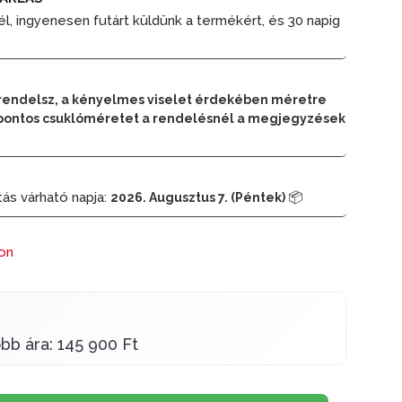
él, ingyenesen futárt küldünk a termékért, és 30 napig
rendelsz, a kényelmes viselet érdekében méretre
 a pontos csuklóméretet a rendelésnél a megjegyzések
tás várható napja:
📦
2026. Augusztus 7. (Péntek)
ron
bb ára: 145 900 Ft