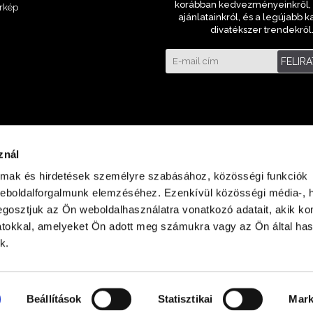
korábban kedvezményeinkről, 
rkép
ajánlatainkról, és a legújabb k
divatékszer trendekről
FELIR
znál
almak és hirdetések személyre szabásához, közösségi funkciók
weboldalforgalmunk elemzéséhez. Ezenkívül közösségi média-, h
gosztjuk az Ön weboldalhasználatra vonatkozó adatait, akik ko
atokkal, amelyeket Ön adott meg számukra vagy az Ön által ha
laza Földszint
k.
Beállítások
Statisztikai
Mark
Minden jog fenntartva © 2023 ora-bolt.hu