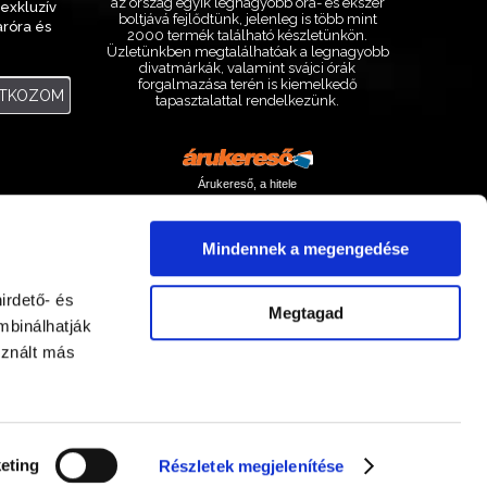
az ország egyik legnagyobb óra- és ékszer
exkluzív
boltjává fejlődtünk, jelenleg is több mint
aróra és
2000 termék található készletünkön.
.
Üzletünkben megtalálhatóak a legnagyobb
divatmárkák, valamint svájci órák
forgalmazása terén is kiemelkedő
ATKOZOM
tapasztalattal rendelkezünk.
Árukereső, a hitele
Mindennek a megengedése
irdető- és
Megtagad
mbinálhatják
sznált más
Facebook
Instagram
eting
Részletek megjelenítése