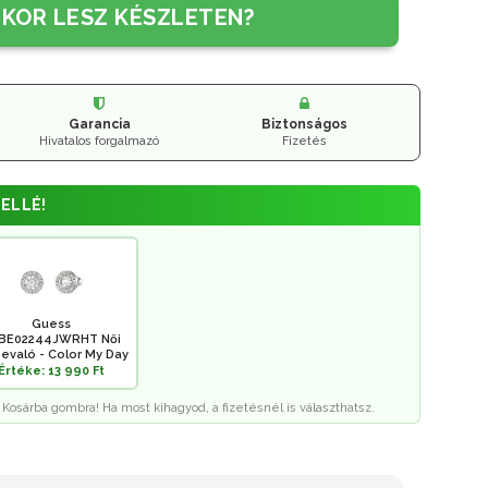
IKOR LESZ KÉSZLETEN?
Garancia
Biztonságos
Hivatalos forgalmazó
Fizetés
ELLÉ!
Guess
BE02244JWRHT Női
evaló - Color My Day
Értéke: 13 990 Ft
 Kosárba gombra! Ha most kihagyod, a fizetésnél is választhatsz.