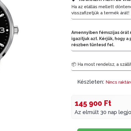
Ha az elállás mellett dönten
visszafizetjük a termék árát!
Amennyiben fémszíjas órát 
igazítjuk azt. Kérjük, hogy
részben tüntesd fel.
📦 Ha most rendelsz, a szállí
Készleten:
Nincs raktá
145 900 Ft
Az elmúlt 30 nap legjo