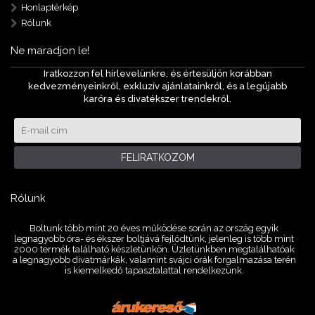
Honlaptérkép
Rólunk
Ne maradjon le!
Iratkozzon fel hírlevelünkre, és értesüljön korábban
kedvezményeinkről, exkluzív ajánlatainkról, és a legújabb
karóra és divatékszer trendekről.
FELIRATKOZOM
Rólunk
Boltunk több mint 20 éves működése során az ország egyik
legnagyobb óra- és ékszer boltjává fejlődtünk, jelenleg is több mint
2000 termék található készletünkön. Üzletünkben megtalálhatóak
a legnagyobb divatmárkák, valamint svájci órák forgalmazása terén
is kiemelkedő tapasztalattal rendelkezünk.