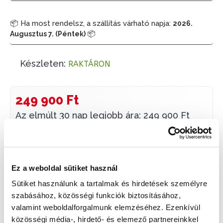
📦 Ha most rendelsz, a szállítás várható napja:
2026.
📦
Augusztus 7. (Péntek)
Készleten:
RAKTÁRON
249 900 Ft
Az elmúlt 30 nap legjobb ára: 249 900 Ft
KOSÁRBA TESZ
Ez a weboldal sütiket használ
Sütiket használunk a tartalmak és hirdetések személyre
szabásához, közösségi funkciók biztosításához,
valamint weboldalforgalmunk elemzéséhez. Ezenkívül
Gyors szállítás
Garancia
Biztonságos
közösségi média-, hirdető- és elemező partnereinkkel
1-2 munkanap
Hivatalos forgalmazó
Fizetés