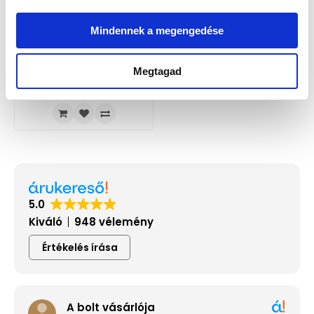
Mindennek a megengedése
Certina C032.951.33.361.00 Női
Megtagad
Karóra - DS Action Lady 29mm
269 900 Ft