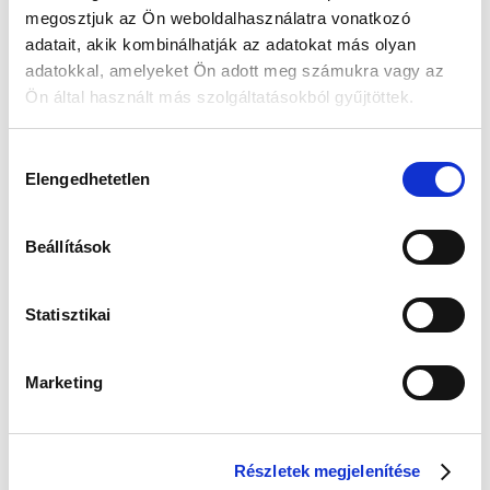
megosztjuk az Ön weboldalhasználatra vonatkozó
adatait, akik kombinálhatják az adatokat más olyan
🎁
VÁLASSZ AJÁNDÉKOT MELLÉ!
adatokkal, amelyeket Ön adott meg számukra vagy az
Ön által használt más szolgáltatásokból gyűjtöttek.
Hozzájárulás
Guess
Guess JUBE02244JWRHT
Elengedhetetlen
JUBE04504JWYGT/U Női
Női Fülbevaló - Color My
kiválasztása
Fülbevaló
Day
Értéke: 13 990 Ft
Értéke: 13 990 Ft
Beállítások
Válassz egyet, majd kattints a Kosárba gombra! Ha most kihagyod, a
fizetésnél is választhatsz.
Statisztikai
Kapcsolodó termék(ek)
Marketing
Új
Részletek megjelenítése