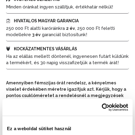
Minden óránkat ingyen szállítjuk, értékhatár nélkül!
HIVATALOS MAGYAR GARANCIA
250 000 Ft alatti karóráinkra
, 250 000 Ft feletti
2 év
modellekre
garanciát biztosítunk!
3 év
KOCKÁZATMENTES VÁSÁRLÁS
Ha az elállás mellett döntenél, ingyenesen futárt küldünk
a termékért, és 30 napig visszafizetjük a termék árát!
Amennyiben fémszíjas órát rendelsz, a kényelmes
viselet érdekében méretre igazítjuk azt. Kérjük, hogy a
pontos csuklóméretet a rendelésnél a megjegyzések
részben tüntesd fel.
📦 Ha most rendelsz, a szállítás várható napja:
2026.
📦
Ez a weboldal sütiket használ
Augusztus 11. (Kedd)