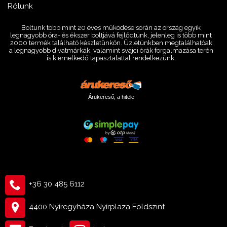
Rólunk
Boltunk több mint 20 éves működése során az ország egyik
legnagyobb óra- és ékszer boltjává fejlődtünk, jelenleg is több mint
2000 termék található készletünkön. Üzletünkben megtalálhatóak
a legnagyobb divatmárkák, valamint svájci órák forgalmazása terén
is kiemelkedő tapasztalattal rendelkezünk.
Árukereső, a hitele
+36 30 485 6112
4400 Nyíregyháza Nyírplaza Földszint