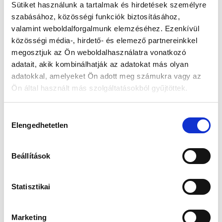
Sütiket használunk a tartalmak és hirdetések személyre
szabásához, közösségi funkciók biztosításához,
Készleten:
RAKTÁRON
valamint weboldalforgalmunk elemzéséhez. Ezenkívül
közösségi média-, hirdető- és elemező partnereinkkel
15 741 Ft
megosztjuk az Ön weboldalhasználatra vonatkozó
17 990 Ft
adatait, akik kombinálhatják az adatokat más olyan
Az elmúlt 30 nap legjobb ára: 15 741 Ft
adatokkal, amelyeket Ön adott meg számukra vagy az
Ön által használt más szolgáltatásokból gyűjtöttek.
Hozzájárulás
KOSÁRBA TESZ
Elengedhetetlen
kiválasztása
Beállítások
Gyors szállítás
Garancia
Biztonságos
1-2 munkanap
Hivatalos forgalmazó
Fizetés
Statisztikai
Marketing