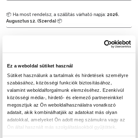
📦 Ha most rendelsz, a szállítás várható napja:
2026.
📦
Augusztus 12. (Szerda)
Készleten:
RAKTÁRON
17 890 Ft
19 990 Ft
Ez a weboldal sütiket használ
Az elmúlt 30 nap legjobb ára: 17 890 Ft
Sütiket használunk a tartalmak és hirdetések személyre
szabásához, közösségi funkciók biztosításához,
valamint weboldalforgalmunk elemzéséhez. Ezenkívül
közösségi média-, hirdető- és elemező partnereinkkel
KOSÁRBA TESZ
megosztjuk az Ön weboldalhasználatra vonatkozó
adatait, akik kombinálhatják az adatokat más olyan
adatokkal, amelyeket Ön adott meg számukra vagy az
Ön által használt más szolgáltatásokból gyűjtöttek.
Gyors szállítás
Garancia
Biztonságos
1-2 munkanap
Hivatalos forgalmazó
Fizetés