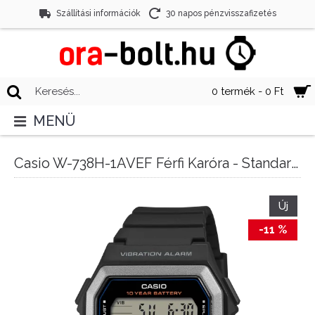
Szállítási információk
30 napos pénzvisszafizetés
0 termék - 0 Ft
MENÜ
Casio W-738H-1AVEF Férfi Karóra - Standard Digital
Új
-11 %