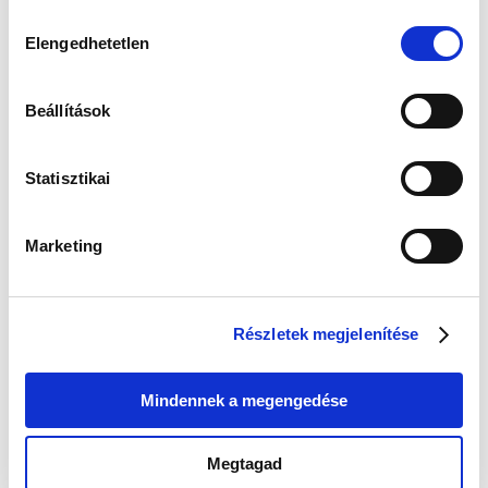
Hozzájárulás
Elengedhetetlen
kiválasztása
Kapcsolodó termék(ek)
Beállítások
-11 %
Új
Statisztikai
Marketing
Casio W-738H-3AVEF Férfi Karóra
Részletek megjelenítése
- Standard Digital
17 890 Ft
19 990 Ft
Mindennek a megengedése
Megtagad