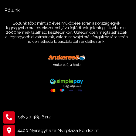
Rólunk
Boltunk több mint 20 éves működése során az ország egyik
legnagyobb óra- és ékszer boltjává fejlődtünk, jelenleg is több mint
2000 termék található készletünkön. Üzletünkben megtalálhatóak
a legnagyobb divatmárkák, valamint svájci órák forgalmazása terén
is kiemelkedő tapasztalattal rendelkezünk.
Árukereső, a hitele
+36 30 485 6112
4400 Nyíregyháza Nyírplaza Földszint