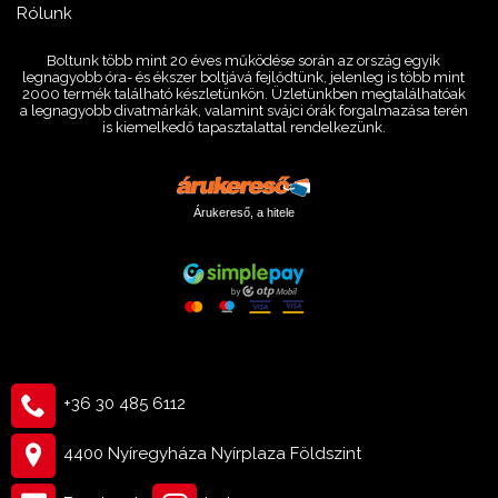
Rólunk
Boltunk több mint 20 éves működése során az ország egyik
legnagyobb óra- és ékszer boltjává fejlődtünk, jelenleg is több mint
2000 termék található készletünkön. Üzletünkben megtalálhatóak
a legnagyobb divatmárkák, valamint svájci órák forgalmazása terén
is kiemelkedő tapasztalattal rendelkezünk.
Árukereső, a hitele
+36 30 485 6112
4400 Nyíregyháza Nyírplaza Földszint