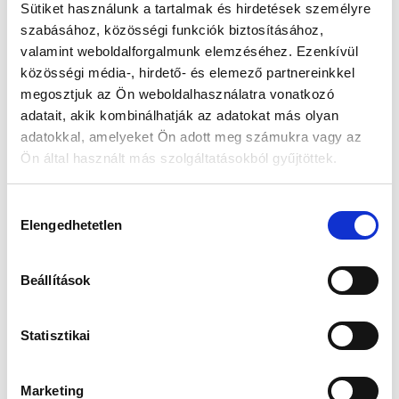
Sütiket használunk a tartalmak és hirdetések személyre
szabásához, közösségi funkciók biztosításához,
Készleten:
RAKTÁRON
valamint weboldalforgalmunk elemzéséhez. Ezenkívül
közösségi média-, hirdető- és elemező partnereinkkel
33 790 Ft
megosztjuk az Ön weboldalhasználatra vonatkozó
39 990 Ft
adatait, akik kombinálhatják az adatokat más olyan
Az elmúlt 30 nap legjobb ára: 33 790 Ft
adatokkal, amelyeket Ön adott meg számukra vagy az
Ön által használt más szolgáltatásokból gyűjtöttek.
Hozzájárulás
KOSÁRBA TESZ
Elengedhetetlen
kiválasztása
Beállítások
Gyors szállítás
Garancia
Biztonságos
1-2 munkanap
Hivatalos forgalmazó
Fizetés
Statisztikai
Marketing