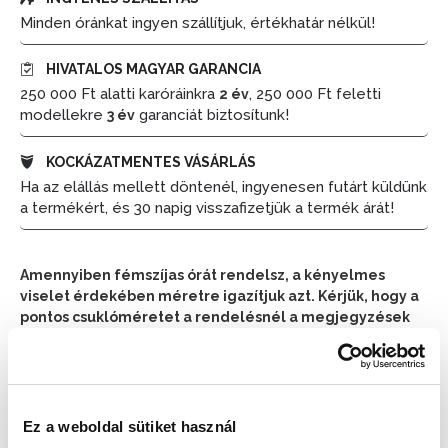
Minden óránkat ingyen szállítjuk, értékhatár nélkül!
HIVATALOS MAGYAR GARANCIA
250 000 Ft alatti karóráinkra
, 250 000 Ft feletti
2 év
modellekre
garanciát biztosítunk!
3 év
KOCKÁZATMENTES VÁSÁRLÁS
Ha az elállás mellett döntenél, ingyenesen futárt küldünk
a termékért, és 30 napig visszafizetjük a termék árát!
Amennyiben fémszíjas órát rendelsz, a kényelmes
viselet érdekében méretre igazítjuk azt. Kérjük, hogy a
pontos csuklóméretet a rendelésnél a megjegyzések
részben tüntesd fel.
📦 Ha most rendelsz, a szállítás várható napja:
2026.
📦
Ez a weboldal sütiket használ
Augusztus 10. (Hétfő)