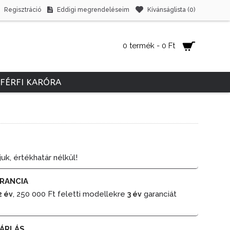
Regisztráció
Eddigi megrendeléseim
Kívánságlista (
0
)
0 termék - 0 Ft
FÉRFI KARÓRA
juk, értékhatár nélkül!
RANCIA
, 250 000 Ft feletti modellekre
garanciát
2 év
3 év
ÁRLÁS