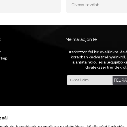
t
Ne maradjon le!
Iratkozzon fel hírlevelünkre, és 
t
korábban kedvezményeinkről, 
rkép
ajánlatainkról, és a legújabb k
divatékszer trendekről
FELIR
znál
almak és hirdetések személyre szabásához, közösségi funkciók