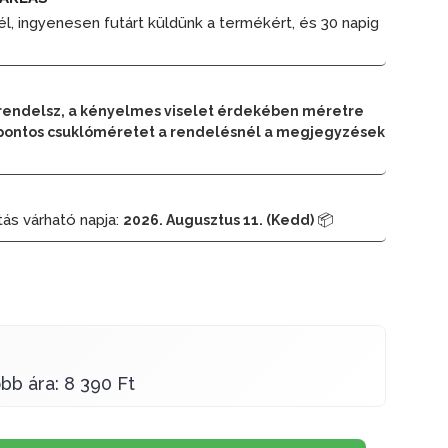
él, ingyenesen futárt küldünk a termékért, és 30 napig
rendelsz, a kényelmes viselet érdekében méretre
 a pontos csuklóméretet a rendelésnél a megjegyzések
tás várható napja:
📦
2026. Augusztus 11. (Kedd)
bb ára: 8 390 Ft