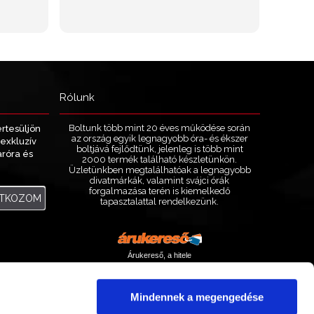
Rólunk
Boltunk több mint 20 éves működése során
értesüljön
az ország egyik legnagyobb óra- és ékszer
exkluzív
boltjává fejlődtünk, jelenleg is több mint
aróra és
2000 termék található készletünkön.
.
Üzletünkben megtalálhatóak a legnagyobb
divatmárkák, valamint svájci órák
forgalmazása terén is kiemelkedő
ATKOZOM
tapasztalattal rendelkezünk.
Árukereső, a hitele
Mindennek a megengedése