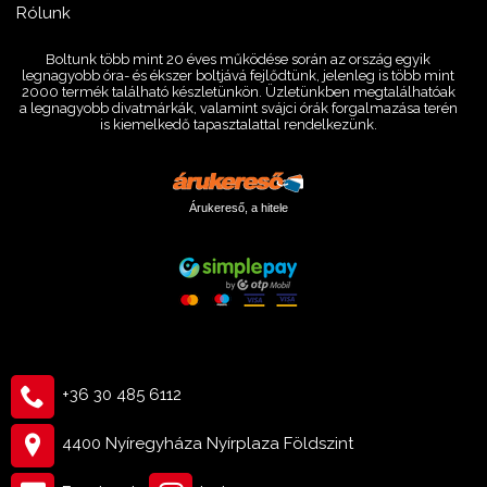
Rólunk
Boltunk több mint 20 éves működése során az ország egyik
legnagyobb óra- és ékszer boltjává fejlődtünk, jelenleg is több mint
2000 termék található készletünkön. Üzletünkben megtalálhatóak
a legnagyobb divatmárkák, valamint svájci órák forgalmazása terén
is kiemelkedő tapasztalattal rendelkezünk.
Árukereső, a hitele
+36 30 485 6112
4400 Nyíregyháza Nyírplaza Földszint