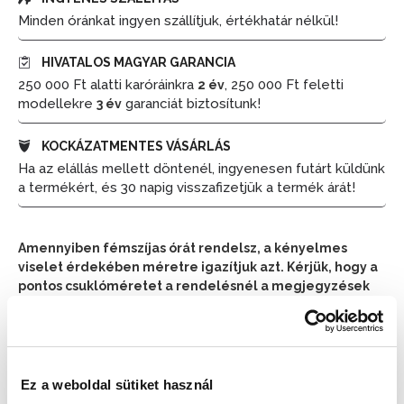
Minden óránkat ingyen szállítjuk, értékhatár nélkül!
HIVATALOS MAGYAR GARANCIA
250 000 Ft alatti karóráinkra
, 250 000 Ft feletti
2 év
modellekre
garanciát biztosítunk!
3 év
KOCKÁZATMENTES VÁSÁRLÁS
Ha az elállás mellett döntenél, ingyenesen futárt küldünk
a termékért, és 30 napig visszafizetjük a termék árát!
Amennyiben fémszíjas órát rendelsz, a kényelmes
viselet érdekében méretre igazítjuk azt. Kérjük, hogy a
pontos csuklóméretet a rendelésnél a megjegyzések
részben tüntesd fel.
📦 Ha most rendelsz, a szállítás várható napja:
2026.
📦
Ez a weboldal sütiket használ
Augusztus 11. (Kedd)