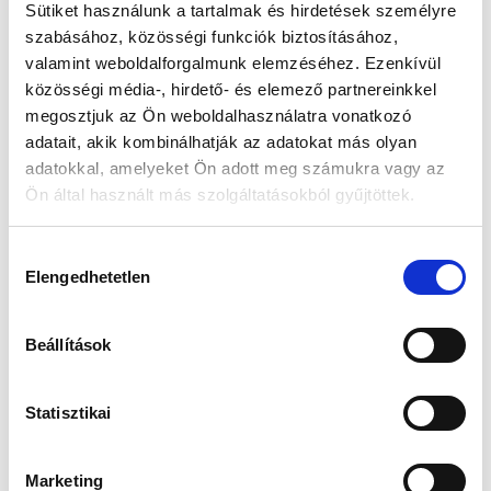
Sütiket használunk a tartalmak és hirdetések személyre
szabásához, közösségi funkciók biztosításához,
Készleten:
RAKTÁRON
valamint weboldalforgalmunk elemzéséhez. Ezenkívül
közösségi média-, hirdető- és elemező partnereinkkel
25 990 Ft
megosztjuk az Ön weboldalhasználatra vonatkozó
29 990 Ft
adatait, akik kombinálhatják az adatokat más olyan
Az elmúlt 30 nap legjobb ára: 25 990 Ft
adatokkal, amelyeket Ön adott meg számukra vagy az
Ön által használt más szolgáltatásokból gyűjtöttek.
Hozzájárulás
KOSÁRBA TESZ
Elengedhetetlen
kiválasztása
Beállítások
Gyors szállítás
Garancia
Biztonságos
1-2 munkanap
Hivatalos forgalmazó
Fizetés
Statisztikai
Marketing