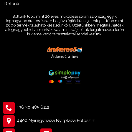
Rólunk
Boltunk több mint 20 éves működése során az ország egyik
legnagyobb óra- és ékszer boltjává fejlődtünk, jelenleg is több mint
2000 termék található készletünkön. Üzletünkben megtalálhatóak
a legnagyobb divatmárkák, valamint svájci órák forgalmazása terén
is kiemelkedő tapasztalattal rendelkezünk.
Árukereső, a hitele
+36 30 485 6112
4400 Nyíregyháza Nyírplaza Földszint