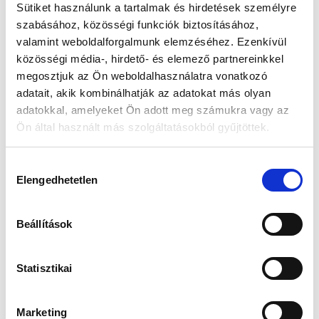
Sütiket használunk a tartalmak és hirdetések személyre
szabásához, közösségi funkciók biztosításához,
Készleten:
Nincs raktáron
valamint weboldalforgalmunk elemzéséhez. Ezenkívül
közösségi média-, hirdető- és elemező partnereinkkel
27 554 Ft
megosztjuk az Ön weboldalhasználatra vonatkozó
31 490 Ft
adatait, akik kombinálhatják az adatokat más olyan
Az elmúlt 30 nap legjobb ára: 27 554 Ft
adatokkal, amelyeket Ön adott meg számukra vagy az
Ön által használt más szolgáltatásokból gyűjtöttek.
Hozzájárulás
MIKOR LESZ KÉSZLETEN?
Elengedhetetlen
kiválasztása
Beállítások
Gyors szállítás
Garancia
Biztonságos
1-2 munkanap
Hivatalos forgalmazó
Fizetés
Statisztikai
Marketing