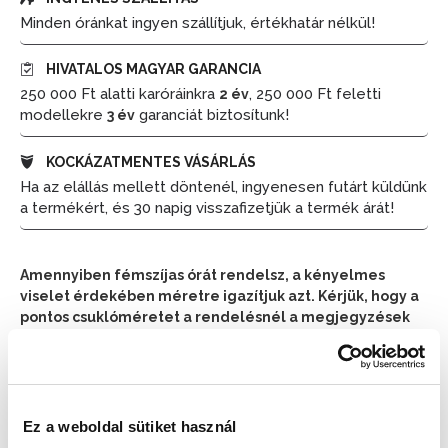
Minden óránkat ingyen szállítjuk, értékhatár nélkül!
HIVATALOS MAGYAR GARANCIA
250 000 Ft alatti karóráinkra
, 250 000 Ft feletti
2 év
modellekre
garanciát biztosítunk!
3 év
KOCKÁZATMENTES VÁSÁRLÁS
Ha az elállás mellett döntenél, ingyenesen futárt küldünk
a termékért, és 30 napig visszafizetjük a termék árát!
Amennyiben fémszíjas órát rendelsz, a kényelmes
viselet érdekében méretre igazítjuk azt. Kérjük, hogy a
pontos csuklóméretet a rendelésnél a megjegyzések
részben tüntesd fel.
📦 Ha most rendelsz, a szállítás várható napja:
2026.
📦
Augusztus 10. (Hétfő)
Ez a weboldal sütiket használ