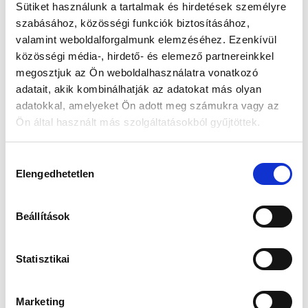
Sütiket használunk a tartalmak és hirdetések személyre
szabásához, közösségi funkciók biztosításához,
Készleten:
RAKTÁRON
valamint weboldalforgalmunk elemzéséhez. Ezenkívül
közösségi média-, hirdető- és elemező partnereinkkel
22 990 Ft
megosztjuk az Ön weboldalhasználatra vonatkozó
27 490 Ft
adatait, akik kombinálhatják az adatokat más olyan
Az elmúlt 30 nap legjobb ára: 22 990 Ft
adatokkal, amelyeket Ön adott meg számukra vagy az
Ön által használt más szolgáltatásokból gyűjtöttek.
Hozzájárulás
KOSÁRBA TESZ
Elengedhetetlen
kiválasztása
Beállítások
Gyors szállítás
Garancia
Biztonságos
1-2 munkanap
Hivatalos forgalmazó
Fizetés
Statisztikai
Marketing