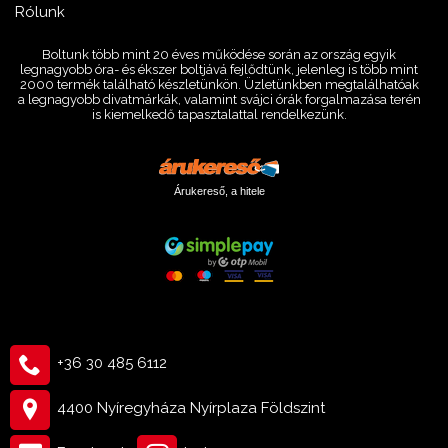
Rólunk
Boltunk több mint 20 éves működése során az ország egyik
legnagyobb óra- és ékszer boltjává fejlődtünk, jelenleg is több mint
2000 termék található készletünkön. Üzletünkben megtalálhatóak
a legnagyobb divatmárkák, valamint svájci órák forgalmazása terén
is kiemelkedő tapasztalattal rendelkezünk.
Árukereső, a hitele
+36 30 485 6112
4400 Nyíregyháza Nyírplaza Földszint