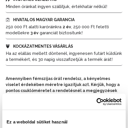
Minden óránkat ingyen szállítjuk, értékhatár nélkül!
HIVATALOS MAGYAR GARANCIA
250 000 Ft alatti karóráinkra
, 250 000 Ft feletti
2 év
modellekre
garanciát biztosítunk!
3 év
KOCKÁZATMENTES VÁSÁRLÁS
Ha az elállás mellett döntenél, ingyenesen futárt küldünk
a termékért, és 30 napig visszafizetjük a termék árát!
Amennyiben fémszíjas órát rendelsz, a kényelmes
viselet érdekében méretre igazítjuk azt. Kérjük, hogy a
pontos csuklóméretet a rendelésnél a megjegyzések
részben tüntesd fel.
📦 Ha most rendelsz, a szállítás várható napja:
2026.
📦
Ez a weboldal sütiket használ
Augusztus 11. (Kedd)