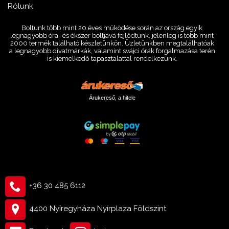
Rólunk
Boltunk több mint 20 éves működése során az ország egyik
legnagyobb óra- és ékszer boltjává fejlődtünk, jelenleg is több mint
2000 termék található készletünkön. Üzletünkben megtalálhatóak
a legnagyobb divatmárkák, valamint svájci órák forgalmazása terén
is kiemelkedő tapasztalattal rendelkezünk.
Árukereső, a hitele
+36 30 485 6112
4400 Nyíregyháza Nyírplaza Földszint