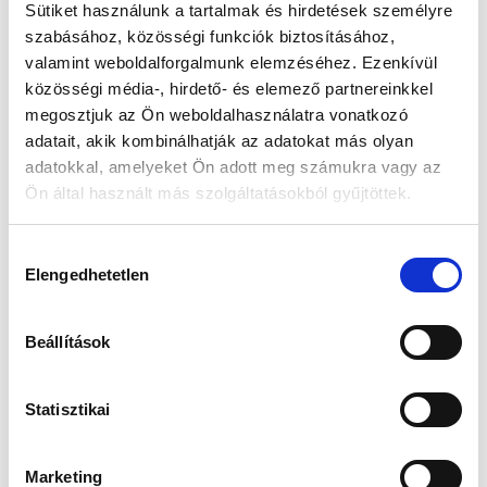
Sütiket használunk a tartalmak és hirdetések személyre
szabásához, közösségi funkciók biztosításához,
Készleten:
RAKTÁRON
valamint weboldalforgalmunk elemzéséhez. Ezenkívül
közösségi média-, hirdető- és elemező partnereinkkel
121 990 Ft
megosztjuk az Ön weboldalhasználatra vonatkozó
155 990 Ft
adatait, akik kombinálhatják az adatokat más olyan
Az elmúlt 30 nap legjobb ára: 121 990 Ft
adatokkal, amelyeket Ön adott meg számukra vagy az
Ön által használt más szolgáltatásokból gyűjtöttek.
Hozzájárulás
KOSÁRBA TESZ
Elengedhetetlen
kiválasztása
Beállítások
Gyors szállítás
Garancia
Biztonságos
1-2 munkanap
Hivatalos forgalmazó
Fizetés
Statisztikai
Marketing