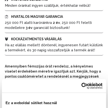
Minden óránkat ingyen szállítjuk, értékhatár nélkül!
HIVATALOS MAGYAR GARANCIA
250 000 Ft alatti karóráinkra
, 250 000 Ft feletti
2 év
modellekre
garanciát biztosítunk!
3 év
KOCKÁZATMENTES VÁSÁRLÁS
Ha az elállás mellett döntenél, ingyenesen futárt küldünk
a termékért, és 30 napig visszafizetjük a termék árát!
Amennyiben fémszíjas órát rendelsz, a kényelmes
viselet érdekében méretre igazítjuk azt. Kérjük, hogy a
pontos csuklóméretet a rendelésnél a megjegyzések
részben tüntesd fel.
📦 Ha most rendelsz, a szállítás várható napja:
2026.
📦
Ez a weboldal sütiket használ
Augusztus 11. (Kedd)