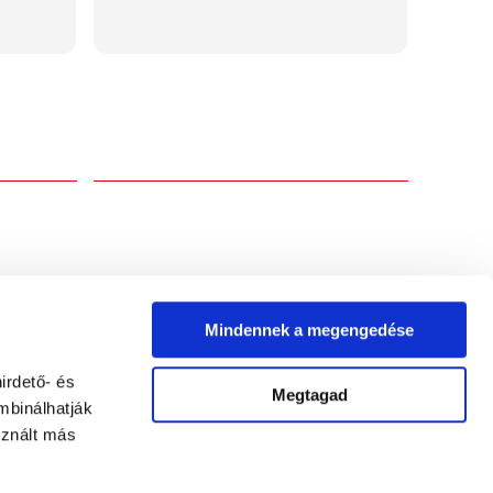
Rólunk
Boltunk több mint 20 éves működése során
értesüljön
az ország egyik legnagyobb óra- és ékszer
exkluzív
boltjává fejlődtünk, jelenleg is több mint
aróra és
2000 termék található készletünkön.
.
Üzletünkben megtalálhatóak a legnagyobb
divatmárkák, valamint svájci órák
forgalmazása terén is kiemelkedő
ATKOZOM
tapasztalattal rendelkezünk.
Mindennek a megengedése
irdető- és
Megtagad
Árukereső, a hitele
mbinálhatják
sznált más
Facebook
Instagram