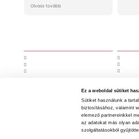
Információk
Kapcsola
Szállítási információk
Kapcsola
Általános Szerződési Feltételek
Honlapté
Adatvédelmi nyilatkozat
Rólunk
Ez a weboldal sütiket has
Sütiket használunk a tart
biztosításához, valamint 
elemező partnereinkkel me
az adatokat más olyan ad
+36 30 485 6112
4400 Nyíregyháza Nyírp
szolgáltatásokból gyűjtötte