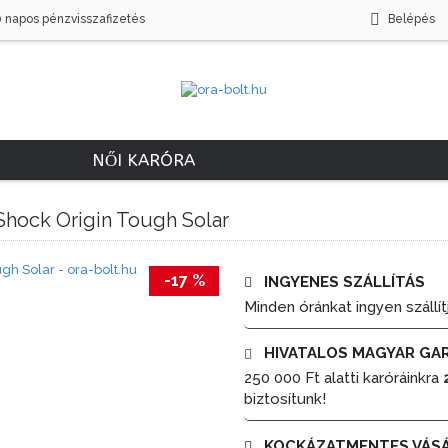
0 napos pénzvisszafizetés
Belépés
NŐI KARÓRA
Shock Origin Tough Solar
-17 %
INGYENES SZÁLLÍTÁS
Minden óránkat ingyen szállít
HIVATALOS MAGYAR GA
250 000 Ft alatti karóráinkra
biztosítunk!
KOCKÁZATMENTES VÁS