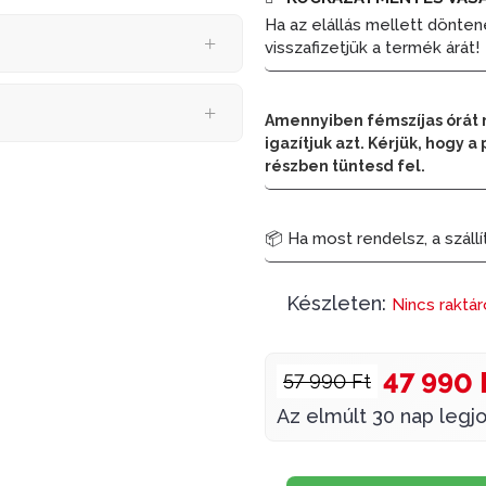
Ha az elállás mellett dönten
visszafizetjük a termék árát!
Amennyiben fémszíjas órát 
igazítjuk azt. Kérjük, hogy
részben tüntesd fel.
📦 Ha most rendelsz, a szállí
Készleten:
Nincs raktá
47 990 
57 990 Ft
Az elmúlt 30 nap legjo