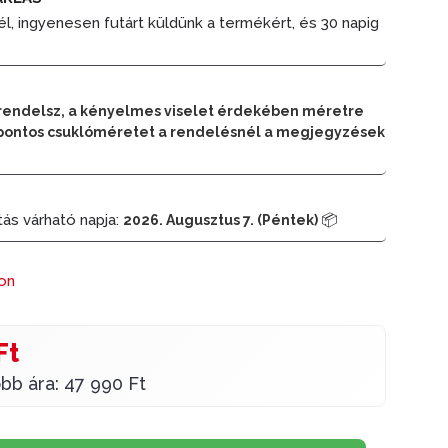
él, ingyenesen futárt küldünk a termékért, és 30 napig
rendelsz, a kényelmes viselet érdekében méretre
 a pontos csuklóméretet a rendelésnél a megjegyzések
tás várható napja:
📦
2026. Augusztus 7. (Péntek)
ron
Ft
bb ára: 47 990 Ft