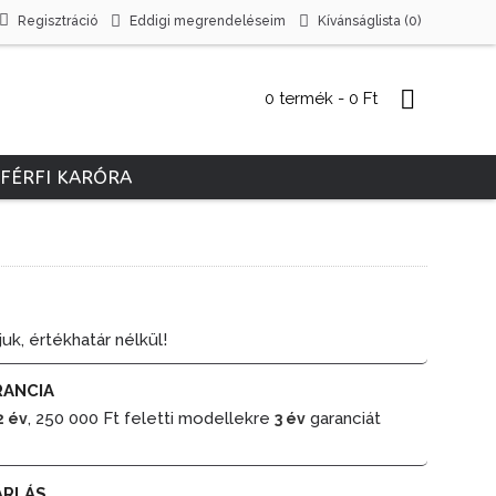
Regisztráció
Eddigi megrendeléseim
Kívánságlista (
0
)
0 termék - 0 Ft
FÉRFI KARÓRA
juk, értékhatár nélkül!
RANCIA
, 250 000 Ft feletti modellekre
garanciát
2 év
3 év
ÁRLÁS