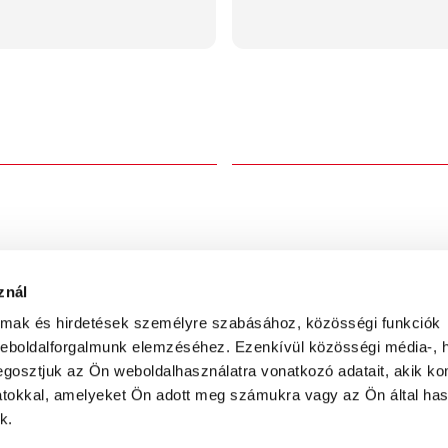
t
Ne maradjon le!
t
Iratkozzon fel hírlevelünkre, és 
korábban kedvezményeinkről, 
rkép
ajánlatainkról, és a legújabb k
divatékszer trendekről
FELIR
znál
almak és hirdetések személyre szabásához, közösségi funkciók
weboldalforgalmunk elemzéséhez. Ezenkívül közösségi média-, h
gosztjuk az Ön weboldalhasználatra vonatkozó adatait, akik ko
atokkal, amelyeket Ön adott meg számukra vagy az Ön által ha
laza Földszint
k.