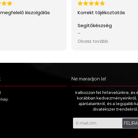
t
Ne maradjon le!
Iratkozzon fel hírlevelünkre, és 
t
korábban kedvezményeinkről, 
rkép
ajánlatainkról, és a legújabb k
divatékszer trendekről
FELIR