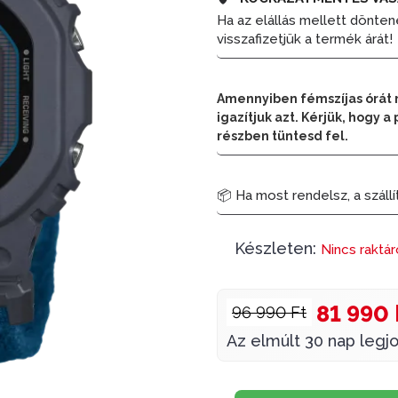
Ha az elállás mellett dönten
visszafizetjük a termék árát!
Amennyiben fémszíjas órát 
igazítjuk azt. Kérjük, hogy
részben tüntesd fel.
📦 Ha most rendelsz, a szállí
Készleten:
Nincs raktá
81 990 
96 990 Ft
Az elmúlt 30 nap legjo