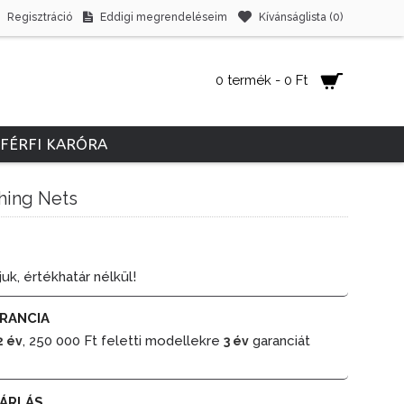
Regisztráció
Eddigi megrendeléseim
Kívánságlista (
0
)
0 termék - 0 Ft
FÉRFI KARÓRA
hing Nets
juk, értékhatár nélkül!
RANCIA
, 250 000 Ft feletti modellekre
garanciát
2 év
3 év
ÁRLÁS