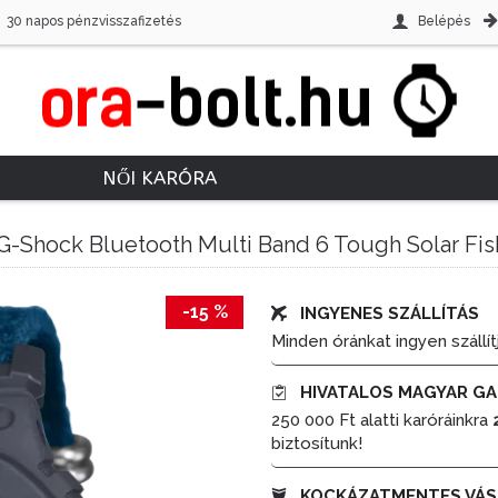
30 napos pénzvisszafizetés
Belépés
NŐI KARÓRA
-Shock Bluetooth Multi Band 6 Tough Solar Fis
-15 %
INGYENES SZÁLLÍTÁS
Minden óránkat ingyen szállít
HIVATALOS MAGYAR GA
250 000 Ft alatti karóráinkra
biztosítunk!
KOCKÁZATMENTES VÁS