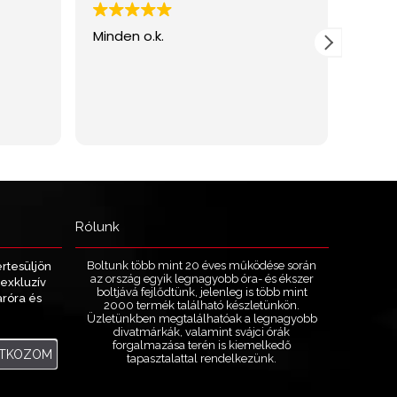
Rólunk
Boltunk több mint 20 éves működése során
értesüljön
az ország egyik legnagyobb óra- és ékszer
exkluzív
boltjává fejlődtünk, jelenleg is több mint
aróra és
2000 termék található készletünkön.
.
Üzletünkben megtalálhatóak a legnagyobb
divatmárkák, valamint svájci órák
forgalmazása terén is kiemelkedő
ATKOZOM
tapasztalattal rendelkezünk.