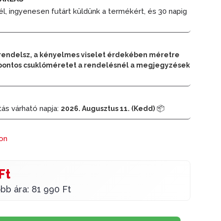
él, ingyenesen futárt küldünk a termékért, és 30 napig
rendelsz, a kényelmes viselet érdekében méretre
 a pontos csuklóméretet a rendelésnél a megjegyzések
tás várható napja:
📦
2026. Augusztus 11. (Kedd)
ron
Ft
bb ára: 81 990 Ft