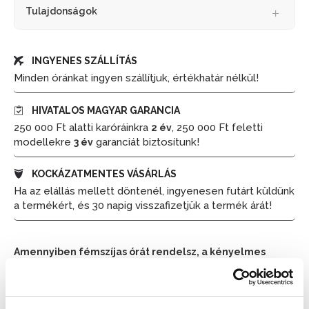
Tulajdonságok
INGYENES SZÁLLÍTÁS
Minden óránkat ingyen szállítjuk, értékhatár nélkül!
HIVATALOS MAGYAR GARANCIA
250 000 Ft alatti karóráinkra
, 250 000 Ft feletti
2 év
modellekre
garanciát biztosítunk!
3 év
KOCKÁZATMENTES VÁSÁRLÁS
Ha az elállás mellett döntenél, ingyenesen futárt küldünk
a termékért, és 30 napig visszafizetjük a termék árát!
Amennyiben fémszíjas órát rendelsz, a kényelmes
viselet érdekében méretre igazítjuk azt. Kérjük, hogy a
pontos csuklóméretet a rendelésnél a megjegyzések
részben tüntesd fel.