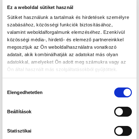
Ez a weboldal sütiket használ
📦 Ha most rendelsz, a szállítás várható napja:
2026.
Sütiket használunk a tartalmak és hirdetések személyre
📦
Augusztus 10. (Hétfő)
szabásához, közösségi funkciók biztosításához,
valamint weboldalforgalmunk elemzéséhez. Ezenkívül
Készleten:
közösségi média-, hirdető- és elemező partnereinkkel
Nincs raktáron
megosztjuk az Ön weboldalhasználatra vonatkozó
adatait, akik kombinálhatják az adatokat más olyan
111 990 Ft
132 990 Ft
adatokkal, amelyeket Ön adott meg számukra vagy az
Ön által használt más szolgáltatásokból gyűjtöttek.
Az elmúlt 30 nap legjobb ára: 111 990 Ft
Hozzájárulás
Elengedhetetlen
kiválasztása
MIKOR LESZ KÉSZLETEN?
Beállítások
Statisztikai
Gyors szállítás
Garancia
Biztonságos
1-2 munkanap
Hivatalos forgalmazó
Fizetés