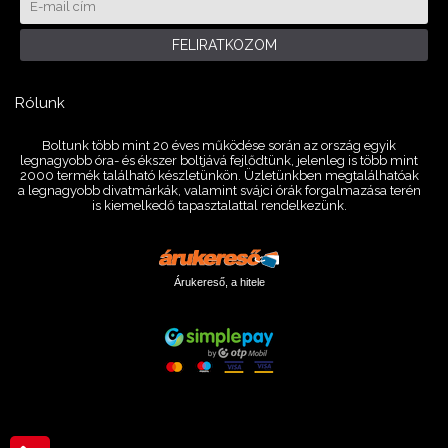
FELIRATKOZOM
Rólunk
Boltunk több mint 20 éves működése során az ország egyik
legnagyobb óra- és ékszer boltjává fejlődtünk, jelenleg is több mint
2000 termék található készletünkön. Üzletünkben megtalálhatóak
a legnagyobb divatmárkák, valamint svájci órák forgalmazása terén
is kiemelkedő tapasztalattal rendelkezünk.
Árukereső, a hitele