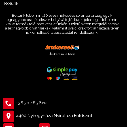
Rólunk
Boltunk több mint 20 éves működése során az ország egyik
legnagyobb óra- és ékszer boltjává fejlődtünk, jelenleg is több mint
2000 termék található készletünkön. Üzletünkben megtalálhatóak
a legnagyobb divatmárkák, valamint svájci órák forgalmazása terén
is kiemelkedő tapasztalattal rendelkezünk.
Árukereső, a hitele
+36 30 485 6112
4400 Nyíregyháza Nyírplaza Földszint