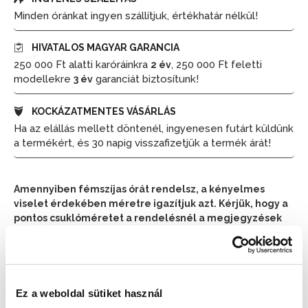
Minden óránkat ingyen szállítjuk, értékhatár nélkül!
HIVATALOS MAGYAR GARANCIA
250 000 Ft alatti karóráinkra
, 250 000 Ft feletti
2 év
modellekre
garanciát biztosítunk!
3 év
KOCKÁZATMENTES VÁSÁRLÁS
Ha az elállás mellett döntenél, ingyenesen futárt küldünk
a termékért, és 30 napig visszafizetjük a termék árát!
Amennyiben fémszíjas órát rendelsz, a kényelmes
viselet érdekében méretre igazítjuk azt. Kérjük, hogy a
pontos csuklóméretet a rendelésnél a megjegyzések
részben tüntesd fel.
📦 Ha most rendelsz, a szállítás várható napja:
2026.
📦
Ez a weboldal sütiket használ
Augusztus 10. (Hétfő)