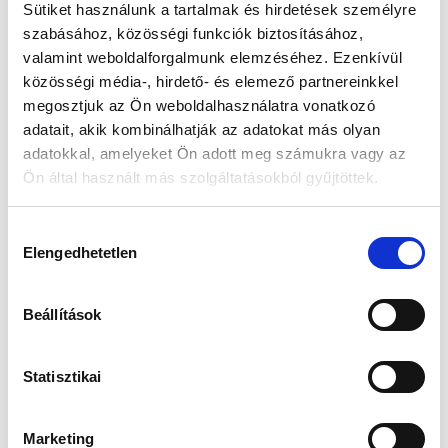
Sütiket használunk a tartalmak és hirdetések személyre
szabásához, közösségi funkciók biztosításához,
Készleten:
RAKTÁRON
valamint weboldalforgalmunk elemzéséhez. Ezenkívül
közösségi média-, hirdető- és elemező partnereinkkel
179 490 Ft
megosztjuk az Ön weboldalhasználatra vonatkozó
244 990 Ft
adatait, akik kombinálhatják az adatokat más olyan
Az elmúlt 30 nap legjobb ára: 179 490 Ft
adatokkal, amelyeket Ön adott meg számukra vagy az
Ön által használt más szolgáltatásokból gyűjtöttek.
Hozzájárulás
KOSÁRBA TESZ
Elengedhetetlen
kiválasztása
Beállítások
Gyors szállítás
Garancia
Biztonságos
1-2 munkanap
Hivatalos forgalmazó
Fizetés
Statisztikai
Marketing