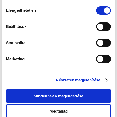
Hozzájárulás
Elengedhetetlen
kiválasztása
Kapcsolodó termék(ek)
Beállítások
-25 %
Új
Statisztikai
Marketing
Casio GMA-P2100SR-1AER Női
Részletek megjelenítése
Karóra - G-Shock Women
39 990 Ft
52 990 Ft
Mindennek a megengedése
Megtagad