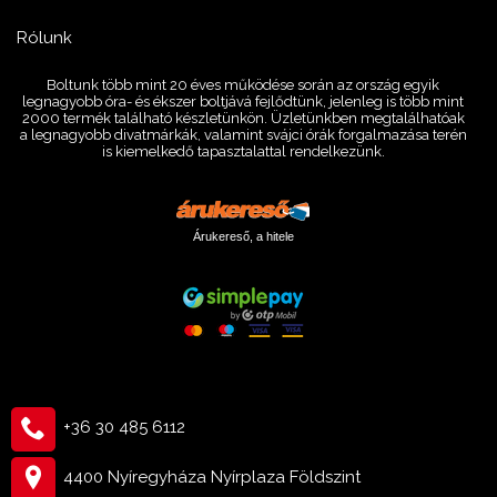
Rólunk
Boltunk több mint 20 éves működése során az ország egyik
legnagyobb óra- és ékszer boltjává fejlődtünk, jelenleg is több mint
2000 termék található készletünkön. Üzletünkben megtalálhatóak
a legnagyobb divatmárkák, valamint svájci órák forgalmazása terén
is kiemelkedő tapasztalattal rendelkezünk.
Árukereső, a hitele
+36 30 485 6112
4400 Nyíregyháza Nyírplaza Földszint