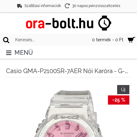
Szállítási információk
30 napos pénzvisszafizetés
0 termék - 0 Ft
MENÜ
Casio GMA-P2100SR-7AER Női Karóra - G-Shock Women
Új
-25 %