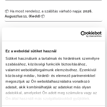
📦 Ha most rendelsz, a szállítás várható napja:
2026.
📦
Augusztus 11. (Kedd)
Készleten:
RAKTÁRON
39 990 Ft
52 990 Ft
Ez a weboldal sütiket használ
Az elmúlt 30 nap legjobb ára: 39 990 Ft
Sütiket használunk a tartalmak és hirdetések személyre
szabásához, közösségi funkciók biztosításához,
valamint weboldalforgalmunk elemzéséhez. Ezenkívül
közösségi média-, hirdető- és elemező partnereinkkel
KOSÁRBA TESZ
megosztjuk az Ön weboldalhasználatra vonatkozó
adatait, akik kombinálhatják az adatokat más olyan
adatokkal, amelyeket Ön adott meg számukra vagy az
Ön által használt más szolgáltatásokból gyűjtöttek.
Gyors szállítás
Garancia
Biztonságos
1-2 munkanap
Hivatalos forgalmazó
Fizetés