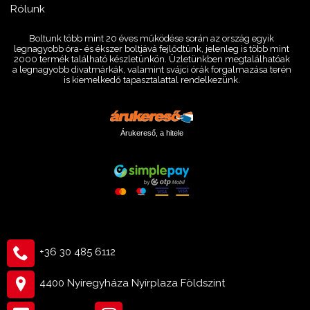
Rólunk
Boltunk több mint 20 éves működése során az ország egyik
legnagyobb óra- és ékszer boltjává fejlődtünk, jelenleg is több mint
2000 termék található készletünkön. Üzletünkben megtalálhatóak
a legnagyobb divatmárkák, valamint svájci órák forgalmazása terén
is kiemelkedő tapasztalattal rendelkezünk.
Árukereső, a hitele
+36 30 485 6112
4400 Nyíregyháza Nyírplaza Földszint