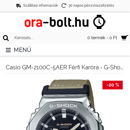
Szállítási információk
30 napos pénzvisszafizetés
0 termék - 0 Ft
MENÜ
Casio GM-2100C-5AER Férfi Karóra - G-Shock CasiOak Metal Covered
-20 %