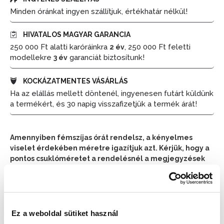
Minden óránkat ingyen szállítjuk, értékhatár nélkül!
HIVATALOS MAGYAR GARANCIA
250 000 Ft alatti karóráinkra
, 250 000 Ft feletti
2 év
modellekre
garanciát biztosítunk!
3 év
KOCKÁZATMENTES VÁSÁRLÁS
Ha az elállás mellett döntenél, ingyenesen futárt küldünk
a termékért, és 30 napig visszafizetjük a termék árát!
Amennyiben fémszíjas órát rendelsz, a kényelmes
viselet érdekében méretre igazítjuk azt. Kérjük, hogy a
pontos csuklóméretet a rendelésnél a megjegyzések
részben tüntesd fel.
📦 Ha most rendelsz, a szállítás várható napja:
2026.
📦
Augusztus 11. (Kedd)
Ez a weboldal sütiket használ