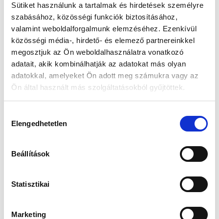
Sütiket használunk a tartalmak és hirdetések személyre
szabásához, közösségi funkciók biztosításához,
Készleten:
Nincs raktáron
valamint weboldalforgalmunk elemzéséhez. Ezenkívül
közösségi média-, hirdető- és elemező partnereinkkel
73 990 Ft
megosztjuk az Ön weboldalhasználatra vonatkozó
92 990 Ft
adatait, akik kombinálhatják az adatokat más olyan
Az elmúlt 30 nap legjobb ára: 73 990 Ft
adatokkal, amelyeket Ön adott meg számukra vagy az
Ön által használt más szolgáltatásokból gyűjtöttek.
Hozzájárulás
MIKOR LESZ KÉSZLETEN?
Elengedhetetlen
kiválasztása
Beállítások
Gyors szállítás
Garancia
Biztonságos
1-2 munkanap
Hivatalos forgalmazó
Fizetés
Statisztikai
Marketing