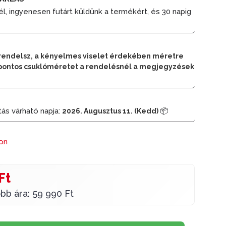
él, ingyenesen futárt küldünk a termékért, és 30 napig
rendelsz, a kényelmes viselet érdekében méretre
 a pontos csuklóméretet a rendelésnél a megjegyzések
tás várható napja:
📦
2026. Augusztus 11. (Kedd)
ron
Ft
bb ára: 59 990 Ft