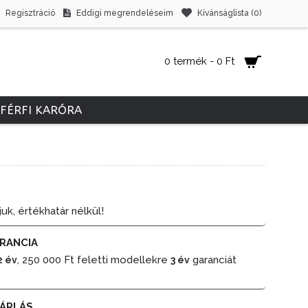
Regisztráció
Eddigi megrendeléseim
Kívánságlista (
0
)
0 termék - 0 Ft
FÉRFI KARÓRA
juk, értékhatár nélkül!
RANCIA
, 250 000 Ft feletti modellekre
garanciát
2 év
3 év
ÁRLÁS