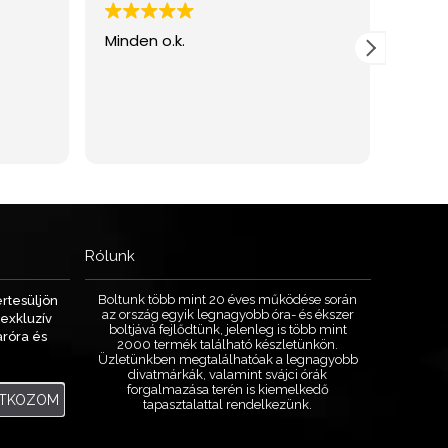
Rólunk
Boltunk több mint 20 éves működése során
értesüljön
az ország egyik legnagyobb óra- és ékszer
exkluzív
boltjává fejlődtünk, jelenleg is több mint
aróra és
2000 termék található készletünkön.
.
Üzletünkben megtalálhatóak a legnagyobb
divatmárkák, valamint svájci órák
forgalmazása terén is kiemelkedő
ATKOZOM
tapasztalattal rendelkezünk.