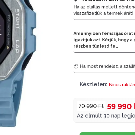
Ha az elállás mellett dönten
visszafizetjük a termék árát!
Amennyiben fémszíjas órát 
igazítjuk azt. Kérjük, hogy
részben tüntesd fel.
📦 Ha most rendelsz, a szállí
Készleten:
Nincs raktá
59 990 
70 990 Ft
Az elmúlt 30 nap legjo