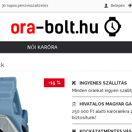
30 napos pénzvisszafizetés
Belépés
NŐI KARÓRA
ck
-15 %
INGYENES SZÁLLÍTÁS
Minden óránkat ingyen szállít
HIVATALOS MAGYAR GA
250 000 Ft alatti karóráinkra
biztosítunk!
KOCKÁZATMENTES VÁS