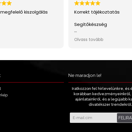
t
Ne maradjon le!
Iratkozzon fel hírlevelünkre, és 
t
korábban kedvezményeinkről, 
rkép
ajánlatainkról, és a legújabb k
divatékszer trendekről
FELIR