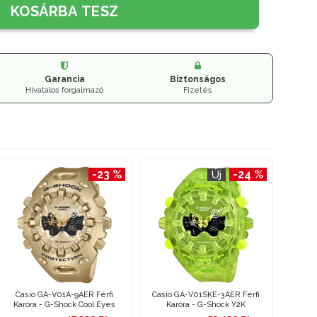
KOSÁRBA TESZ
Garancia
Biztonságos
Hivatalos forgalmazó
Fizetés
-23 %
-24 %
Új
Casio GA-V01A-9AER Férfi
Casio GA-V01SKE-3AER Férfi
Karóra - G-Shock Cool Eyes
Karóra - G-Shock Y2K