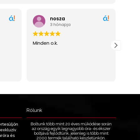
Rólunk
Boltunk több mint 20 éves működése során
értesüljön
az ország egyik legnagyobb óra- és ékszer
exkluzív
boltjává fejlődtünk, jelenleg is több mint
aróra és
2000 termék található készletünkön.