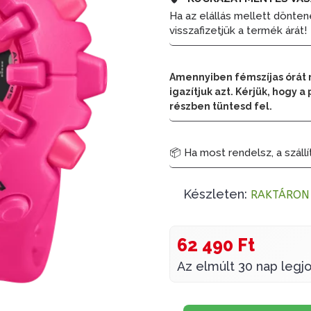
Ha az elállás mellett dönten
visszafizetjük a termék árát!
Amennyiben fémszíjas órát 
igazítjuk azt. Kérjük, hogy
részben tüntesd fel.
📦 Ha most rendelsz, a szállí
Készleten:
RAKTÁRON
62 490 Ft
Az elmúlt 30 nap legjo