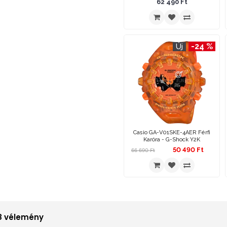
62 490 Ft
-24 %
Új
Casio GA-V01SKE-4AER Férfi
Karóra - G-Shock Y2K
50 490 Ft
66 690 Ft