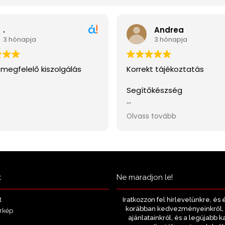
t
Ne maradjon le!
Iratkozzon fel hírlevelünkre, és 
t
korábban kedvezményeinkről, 
rkép
ajánlatainkról, és a legújabb k