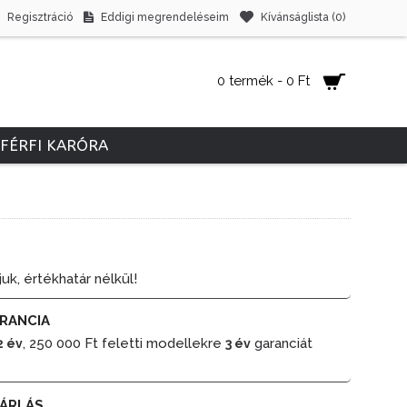
Regisztráció
Eddigi megrendeléseim
Kívánságlista (
0
)
0 termék - 0 Ft
FÉRFI KARÓRA
juk, értékhatár nélkül!
RANCIA
, 250 000 Ft feletti modellekre
garanciát
2 év
3 év
ÁRLÁS