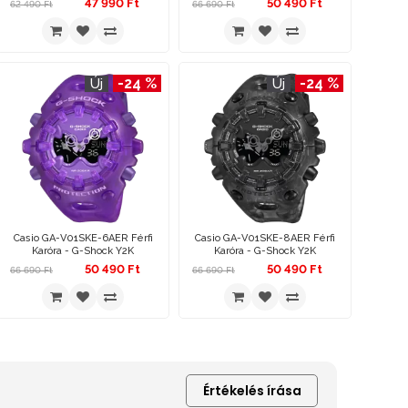
47 990 Ft
50 490 Ft
62 490 Ft
66 690 Ft
-24 %
-24 %
Új
Új
Casio GA-V01SKE-6AER Férfi
Casio GA-V01SKE-8AER Férfi
Karóra - G-Shock Y2K
Karóra - G-Shock Y2K
50 490 Ft
50 490 Ft
66 690 Ft
66 690 Ft