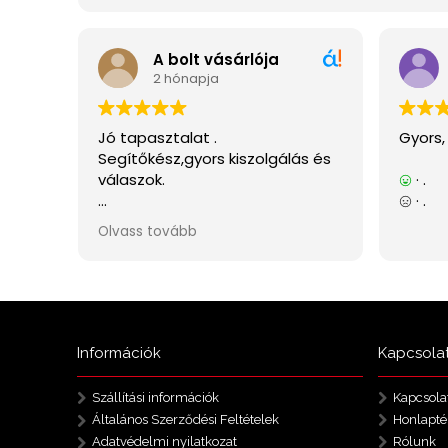
Információk
Kapcsola
Szállítási információk
Kapcsola
Általános Szerződési Feltételek
Honlapté
Adatvédelmi nyilatkozat
Rólunk