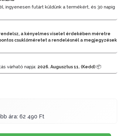
él, ingyenesen futárt küldünk a termékért, és 30 napig
rendelsz, a kényelmes viselet érdekében méretre
 a pontos csuklóméretet a rendelésnél a megjegyzések
tás várható napja:
📦
2026. Augusztus 11. (Kedd)
bb ára: 62 490 Ft