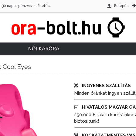
30 napos pénzvisszafizetés
Belépés
NŐI KARÓRA
k Cool Eyes
INGYENES SZÁLLÍTÁS
Minden óránkat ingyen szállít
HIVATALOS MAGYAR GA
250 000 Ft alatti karóráinkra
biztosítunk!
KOCKÁZATMENTES VÁS