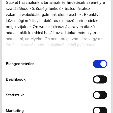
Sütiket használunk a tartalmak és hirdetések személyre
szabásához, közösségi funkciók biztosításához,
Készleten:
RAKTÁRON
valamint weboldalforgalmunk elemzéséhez. Ezenkívül
közösségi média-, hirdető- és elemező partnereinkkel
39 990 Ft
megosztjuk az Ön weboldalhasználatra vonatkozó
49 990 Ft
adatait, akik kombinálhatják az adatokat más olyan
Az elmúlt 30 nap legjobb ára: 39 990 Ft
adatokkal, amelyeket Ön adott meg számukra vagy az
Ön által használt más szolgáltatásokból gyűjtöttek.
Hozzájárulás
KOSÁRBA TESZ
Elengedhetetlen
kiválasztása
Beállítások
Gyors szállítás
Garancia
Biztonságos
1-2 munkanap
Hivatalos forgalmazó
Fizetés
Statisztikai
Marketing