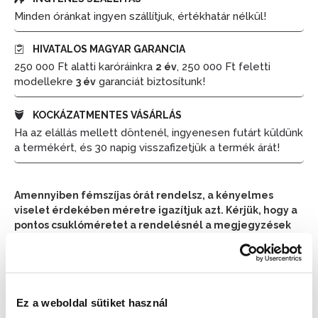
Minden óránkat ingyen szállítjuk, értékhatár nélkül!
HIVATALOS MAGYAR GARANCIA
250 000 Ft alatti karóráinkra
, 250 000 Ft feletti
2 év
modellekre
garanciát biztosítunk!
3 év
KOCKÁZATMENTES VÁSÁRLÁS
Ha az elállás mellett döntenél, ingyenesen futárt küldünk
a termékért, és 30 napig visszafizetjük a termék árát!
Amennyiben fémszíjas órát rendelsz, a kényelmes
viselet érdekében méretre igazítjuk azt. Kérjük, hogy a
pontos csuklóméretet a rendelésnél a megjegyzések
részben tüntesd fel.
📦 Ha most rendelsz, a szállítás várható napja:
2026.
📦
Ez a weboldal sütiket használ
Augusztus 10. (Hétfő)