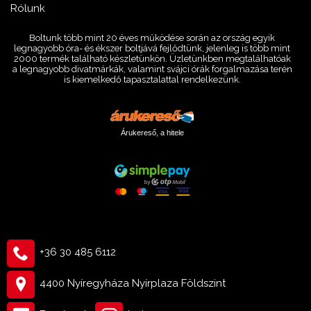
Rólunk
Boltunk több mint 20 éves működése során az ország egyik
legnagyobb óra- és ékszer boltjává fejlődtünk, jelenleg is több mint
2000 termék található készletünkön. Üzletünkben megtalálhatóak
a legnagyobb divatmárkák, valamint svájci órák forgalmazása terén
is kiemelkedő tapasztalattal rendelkezünk.
Árukereső, a hitele
+36 30 485 6112
4400 Nyíregyháza Nyírplaza Földszint