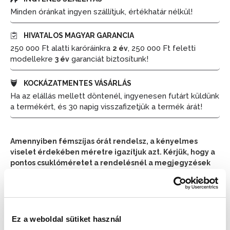
Minden óránkat ingyen szállítjuk, értékhatár nélkül!
HIVATALOS MAGYAR GARANCIA
250 000 Ft alatti karóráinkra
, 250 000 Ft feletti
2 év
modellekre
garanciát biztosítunk!
3 év
KOCKÁZATMENTES VÁSÁRLÁS
Ha az elállás mellett döntenél, ingyenesen futárt küldünk
a termékért, és 30 napig visszafizetjük a termék árát!
Amennyiben fémszíjas órát rendelsz, a kényelmes
viselet érdekében méretre igazítjuk azt. Kérjük, hogy a
pontos csuklóméretet a rendelésnél a megjegyzések
részben tüntesd fel.
📦 Ha most rendelsz, a szállítás várható napja:
2026.
📦
Augusztus 11. (Kedd)
Ez a weboldal sütiket használ