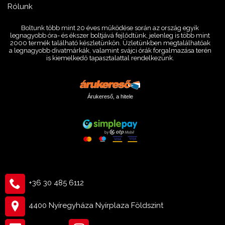
Rólunk
Boltunk több mint 20 éves működése során az ország egyik
legnagyobb óra- és ékszer boltjává fejlődtünk, jelenleg is több mint
2000 termék található készletünkön. Üzletünkben megtalálhatóak
a legnagyobb divatmárkák, valamint svájci órák forgalmazása terén
is kiemelkedő tapasztalattal rendelkezünk.
Árukereső, a hitele
+36 30 485 6112
4400 Nyíregyháza Nyírplaza Földszint