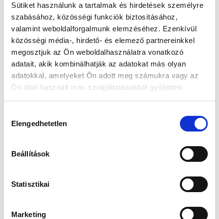
Sütiket használunk a tartalmak és hirdetések személyre
szabásához, közösségi funkciók biztosításához,
Készleten:
Nincs raktáron
valamint weboldalforgalmunk elemzéséhez. Ezenkívül
közösségi média-, hirdető- és elemező partnereinkkel
38 490 Ft
megosztjuk az Ön weboldalhasználatra vonatkozó
45 990 Ft
adatait, akik kombinálhatják az adatokat más olyan
Az elmúlt 30 nap legjobb ára: 38 490 Ft
adatokkal, amelyeket Ön adott meg számukra vagy az
Ön által használt más szolgáltatásokból gyűjtöttek.
Hozzájárulás
MIKOR LESZ KÉSZLETEN?
Elengedhetetlen
kiválasztása
Beállítások
Gyors szállítás
Garancia
Biztonságos
1-2 munkanap
Hivatalos forgalmazó
Fizetés
Statisztikai
Marketing