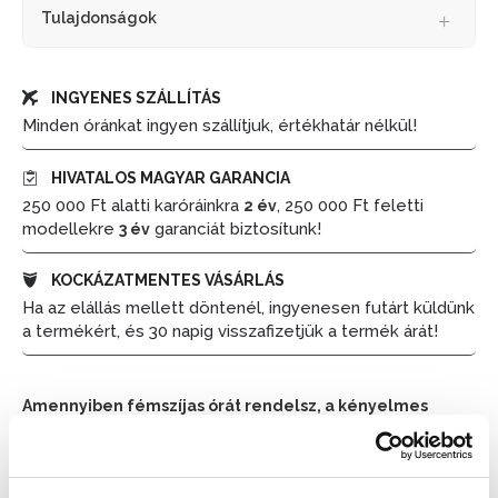
Tulajdonságok
INGYENES SZÁLLÍTÁS
Minden óránkat ingyen szállítjuk, értékhatár nélkül!
HIVATALOS MAGYAR GARANCIA
250 000 Ft alatti karóráinkra
, 250 000 Ft feletti
2 év
modellekre
garanciát biztosítunk!
3 év
KOCKÁZATMENTES VÁSÁRLÁS
Ha az elállás mellett döntenél, ingyenesen futárt küldünk
a termékért, és 30 napig visszafizetjük a termék árát!
Amennyiben fémszíjas órát rendelsz, a kényelmes
viselet érdekében méretre igazítjuk azt. Kérjük, hogy a
pontos csuklóméretet a rendelésnél a megjegyzések
részben tüntesd fel.