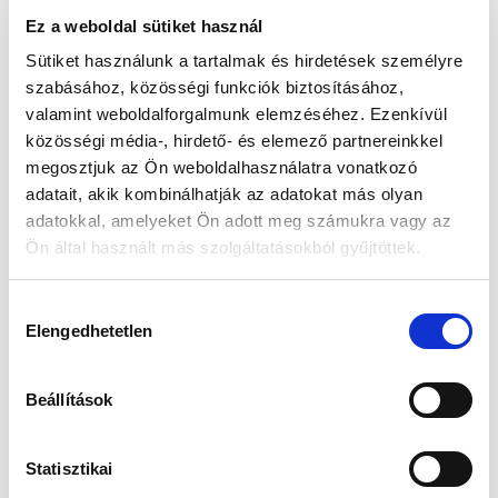
Ez a weboldal sütiket használ
📦 Ha most rendelsz, a szállítás várható napja:
2026.
Sütiket használunk a tartalmak és hirdetések személyre
📦
Augusztus 11. (Kedd)
szabásához, közösségi funkciók biztosításához,
valamint weboldalforgalmunk elemzéséhez. Ezenkívül
Készleten:
közösségi média-, hirdető- és elemező partnereinkkel
RAKTÁRON
megosztjuk az Ön weboldalhasználatra vonatkozó
adatait, akik kombinálhatják az adatokat más olyan
43 990 Ft
57 990 Ft
adatokkal, amelyeket Ön adott meg számukra vagy az
Ön által használt más szolgáltatásokból gyűjtöttek.
Az elmúlt 30 nap legjobb ára: 43 990 Ft
Hozzájárulás
Elengedhetetlen
kiválasztása
KOSÁRBA TESZ
Beállítások
Statisztikai
Gyors szállítás
Garancia
Biztonságos
1-2 munkanap
Hivatalos forgalmazó
Fizetés