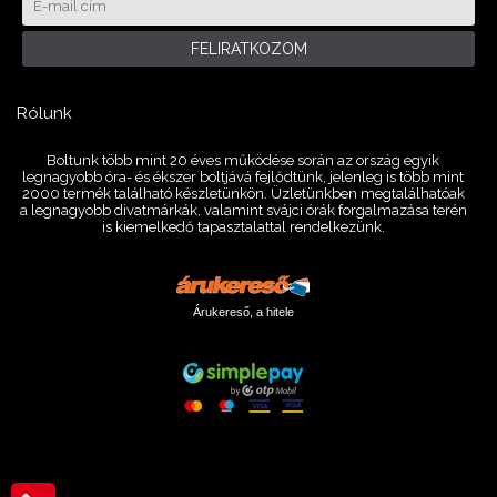
FELIRATKOZOM
Rólunk
Boltunk több mint 20 éves működése során az ország egyik
legnagyobb óra- és ékszer boltjává fejlődtünk, jelenleg is több mint
2000 termék található készletünkön. Üzletünkben megtalálhatóak
a legnagyobb divatmárkák, valamint svájci órák forgalmazása terén
is kiemelkedő tapasztalattal rendelkezünk.
Árukereső, a hitele