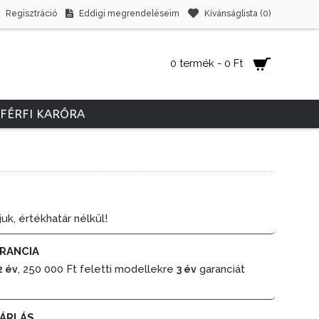
Regisztráció
Eddigi megrendeléseim
Kívánságlista (
0
)
0 termék - 0 Ft
FÉRFI KARÓRA
juk, értékhatár nélkül!
RANCIA
, 250 000 Ft feletti modellekre
garanciát
2 év
3 év
ÁRLÁS