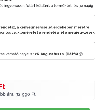
él, ingyenesen futárt küldünk a termékért, és 30 napig
rendelsz, a kényelmes viselet érdekében méretre
 a pontos csuklóméretet a rendelésnél a megjegyzések
tás várható napja:
📦
2026. Augusztus 10. (Hétfő)
Ft
bb ára: 32 990 Ft