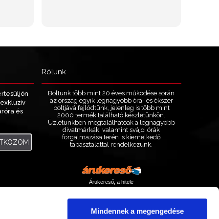
Rólunk
Boltunk több mint 20 éves működése során
értesüljön
az ország egyik legnagyobb óra- és ékszer
exkluzív
boltjává fejlődtünk, jelenleg is több mint
aróra és
2000 termék található készletünkön.
.
Üzletünkben megtalálhatóak a legnagyobb
divatmárkák, valamint svájci órák
forgalmazása terén is kiemelkedő
ATKOZOM
tapasztalattal rendelkezünk.
Árukereső, a hitele
Mindennek a megengedése