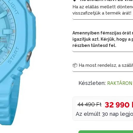
Ha az elállás mellett dönten
visszafizetjük a termék árát!
Amennyiben fémszíjas órát 
igazítjuk azt. Kérjük, hogy
részben tüntesd fel.
📦 Ha most rendelsz, a szállí
Készleten:
RAKTÁRON
32 990 
44 490 Ft
Az elmúlt 30 nap legjo