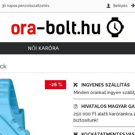
30 napos pénzvisszafizetés
Belépés
NŐI KARÓRA
ock
-26 %
INGYENES SZÁLLÍTÁS
Minden óránkat ingyen szállít
HIVATALOS MAGYAR GA
250 000 Ft alatti karóráinkra
biztosítunk!
KOCKÁZATMENTES VÁS