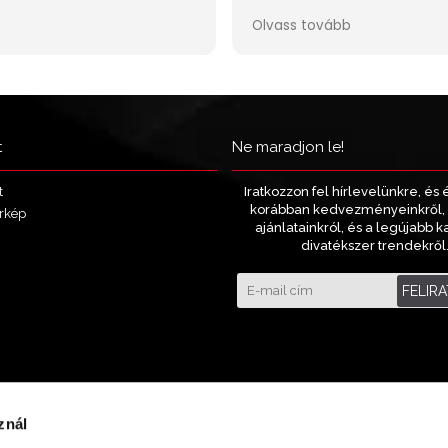
t
Ne maradjon le!
Iratkozzon fel hírlevelünkre, és 
t
korábban kedvezményeinkről, 
rkép
ajánlatainkról, és a legújabb k
divatékszer trendekről
FELIR
znál