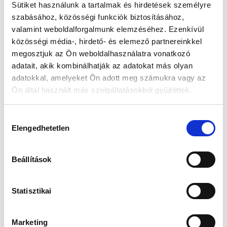
Sütiket használunk a tartalmak és hirdetések személyre
szabásához, közösségi funkciók biztosításához,
Készleten:
RAKTÁRON
valamint weboldalforgalmunk elemzéséhez. Ezenkívül
közösségi média-, hirdető- és elemező partnereinkkel
41 490 Ft
megosztjuk az Ön weboldalhasználatra vonatkozó
52 990 Ft
adatait, akik kombinálhatják az adatokat más olyan
Az elmúlt 30 nap legjobb ára: 41 490 Ft
adatokkal, amelyeket Ön adott meg számukra vagy az
Ön által használt más szolgáltatásokból gyűjtöttek.
Hozzájárulás
KOSÁRBA TESZ
Elengedhetetlen
kiválasztása
Beállítások
Gyors szállítás
Garancia
Biztonságos
1-2 munkanap
Hivatalos forgalmazó
Fizetés
Statisztikai
Marketing