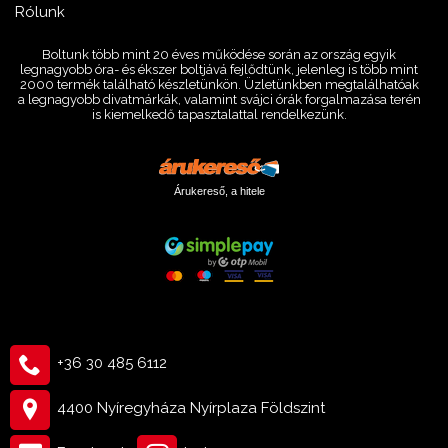
Rólunk
Boltunk több mint 20 éves működése során az ország egyik
legnagyobb óra- és ékszer boltjává fejlődtünk, jelenleg is több mint
2000 termék található készletünkön. Üzletünkben megtalálhatóak
a legnagyobb divatmárkák, valamint svájci órák forgalmazása terén
is kiemelkedő tapasztalattal rendelkezünk.
Árukereső, a hitele
+36 30 485 6112
4400 Nyíregyháza Nyírplaza Földszint