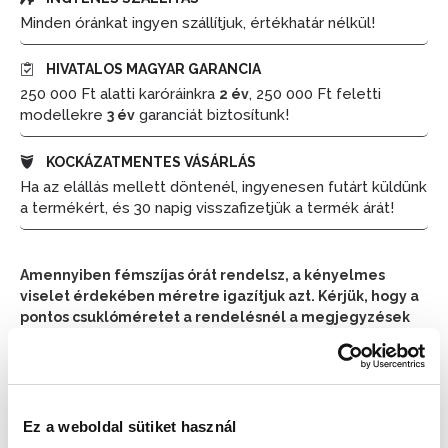
Minden óránkat ingyen szállítjuk, értékhatár nélkül!
HIVATALOS MAGYAR GARANCIA
250 000 Ft alatti karóráinkra
, 250 000 Ft feletti
2 év
modellekre
garanciát biztosítunk!
3 év
KOCKÁZATMENTES VÁSÁRLÁS
Ha az elállás mellett döntenél, ingyenesen futárt küldünk
a termékért, és 30 napig visszafizetjük a termék árát!
Amennyiben fémszíjas órát rendelsz, a kényelmes
viselet érdekében méretre igazítjuk azt. Kérjük, hogy a
pontos csuklóméretet a rendelésnél a megjegyzések
részben tüntesd fel.
📦 Ha most rendelsz, a szállítás várható napja:
2026.
📦
Ez a weboldal sütiket használ
Augusztus 11. (Kedd)