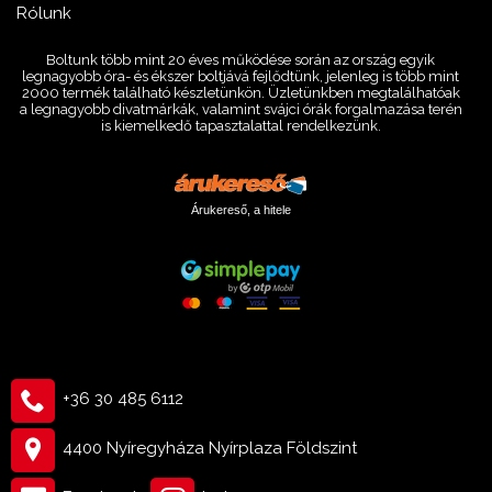
Rólunk
Boltunk több mint 20 éves működése során az ország egyik
legnagyobb óra- és ékszer boltjává fejlődtünk, jelenleg is több mint
2000 termék található készletünkön. Üzletünkben megtalálhatóak
a legnagyobb divatmárkák, valamint svájci órák forgalmazása terén
is kiemelkedő tapasztalattal rendelkezünk.
Árukereső, a hitele
+36 30 485 6112
4400 Nyíregyháza Nyírplaza Földszint