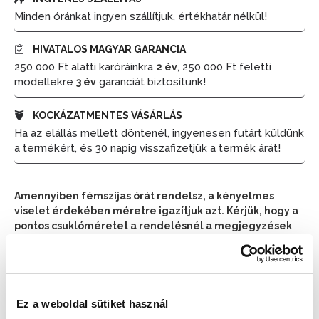
Minden óránkat ingyen szállítjuk, értékhatár nélkül!
HIVATALOS MAGYAR GARANCIA
250 000 Ft alatti karóráinkra
, 250 000 Ft feletti
2 év
modellekre
garanciát biztosítunk!
3 év
KOCKÁZATMENTES VÁSÁRLÁS
Ha az elállás mellett döntenél, ingyenesen futárt küldünk
a termékért, és 30 napig visszafizetjük a termék árát!
Amennyiben fémszíjas órát rendelsz, a kényelmes
viselet érdekében méretre igazítjuk azt. Kérjük, hogy a
pontos csuklóméretet a rendelésnél a megjegyzések
részben tüntesd fel.
📦 Ha most rendelsz, a szállítás várható napja:
2026.
📦
Ez a weboldal sütiket használ
Augusztus 11. (Kedd)