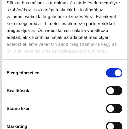
Sütiket használunk a tartalmak és hirdetések személyre
szabásához, közösségi funkciók biztosításához,
Készleten:
RAKTÁRON
valamint weboldalforgalmunk elemzéséhez. Ezenkívül
közösségi média-, hirdető- és elemező partnereinkkel
39 990 Ft
megosztjuk az Ön weboldalhasználatra vonatkozó
48 990 Ft
adatait, akik kombinálhatják az adatokat más olyan
Az elmúlt 30 nap legjobb ára: 39 990 Ft
adatokkal, amelyeket Ön adott meg számukra vagy az
Ön által használt más szolgáltatásokból gyűjtöttek.
Hozzájárulás
KOSÁRBA TESZ
Elengedhetetlen
kiválasztása
Beállítások
Gyors szállítás
Garancia
Biztonságos
1-2 munkanap
Hivatalos forgalmazó
Fizetés
Statisztikai
Marketing