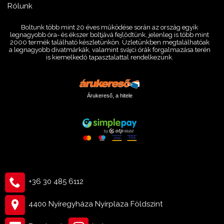
Rólunk
Boltunk több mint 20 éves működése során az ország egyik
legnagyobb óra- és ékszer boltjává fejlődtünk, jelenleg is több mint
2000 termék található készletünkön. Üzletünkben megtalálhatóak
a legnagyobb divatmárkák, valamint svájci órák forgalmazása terén
is kiemelkedő tapasztalattal rendelkezünk.
Árukereső, a hitele
+36 30 485 6112
4400 Nyíregyháza Nyírplaza Földszint