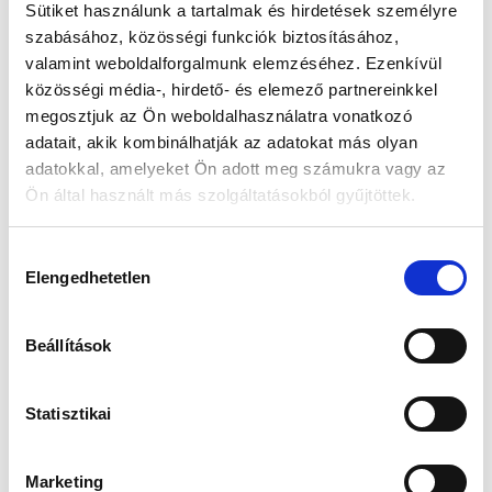
Sütiket használunk a tartalmak és hirdetések személyre
szabásához, közösségi funkciók biztosításához,
Készleten:
RAKTÁRON
valamint weboldalforgalmunk elemzéséhez. Ezenkívül
közösségi média-, hirdető- és elemező partnereinkkel
50 490 Ft
megosztjuk az Ön weboldalhasználatra vonatkozó
62 490 Ft
adatait, akik kombinálhatják az adatokat más olyan
Az elmúlt 30 nap legjobb ára: 50 490 Ft
adatokkal, amelyeket Ön adott meg számukra vagy az
Ön által használt más szolgáltatásokból gyűjtöttek.
Hozzájárulás
KOSÁRBA TESZ
Elengedhetetlen
kiválasztása
Beállítások
Gyors szállítás
Garancia
Biztonságos
1-2 munkanap
Hivatalos forgalmazó
Fizetés
Statisztikai
Marketing