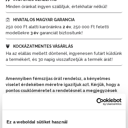
Minden óránkat ingyen szállítjuk, értékhatár nélkül!
HIVATALOS MAGYAR GARANCIA
250 000 Ft alatti karóráinkra
, 250 000 Ft feletti
2 év
modellekre
garanciát biztosítunk!
3 év
KOCKÁZATMENTES VÁSÁRLÁS
Ha az elállás mellett döntenél, ingyenesen futárt küldünk
a termékért, és 30 napig visszafizetjük a termék árát!
Amennyiben fémszíjas órát rendelsz, a kényelmes
viselet érdekében méretre igazítjuk azt. Kérjük, hogy a
pontos csuklóméretet a rendelésnél a megjegyzések
részben tüntesd fel.
📦 Ha most rendelsz, a szállítás várható napja:
2026.
📦
Ez a weboldal sütiket használ
Augusztus 11. (Kedd)