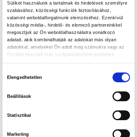
Sütiket használunk a tartalmak és hirdetések személyre
szabásához, közösségi funkciók biztosításához,
Készleten:
RAKTÁRON
valamint weboldalforgalmunk elemzéséhez. Ezenkívül
közösségi média-, hirdető- és elemező partnereinkkel
65 616 Ft
megosztjuk az Ön weboldalhasználatra vonatkozó
79 990 Ft
adatait, akik kombinálhatják az adatokat más olyan
Az elmúlt 30 nap legjobb ára: 65 616 Ft
adatokkal, amelyeket Ön adott meg számukra vagy az
Ön által használt más szolgáltatásokból gyűjtöttek.
Hozzájárulás
KOSÁRBA TESZ
Elengedhetetlen
kiválasztása
Beállítások
Gyors szállítás
Garancia
Biztonságos
1-2 munkanap
Hivatalos forgalmazó
Fizetés
Statisztikai
Marketing