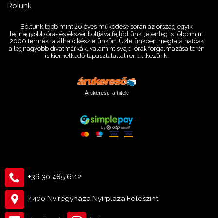
Rólunk
Boltunk több mint 20 éves működése során az ország egyik
legnagyobb óra- és ékszer boltjává fejlődtünk, jelenleg is több mint
2000 termék található készletünkön. Üzletünkben megtalálhatóak
a legnagyobb divatmárkák, valamint svájci órák forgalmazása terén
is kiemelkedő tapasztalattal rendelkezünk.
Árukereső, a hitele
+36 30 485 6112
4400 Nyíregyháza Nyírplaza Földszint