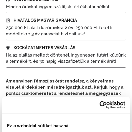
Minden óránkat ingyen szállítjuk, értékhatár nélkül!
HIVATALOS MAGYAR GARANCIA
250 000 Ft alatti karóráinkra
, 250 000 Ft feletti
2 év
modellekre
garanciát biztosítunk!
3 év
KOCKÁZATMENTES VÁSÁRLÁS
Ha az elállás mellett döntenél, ingyenesen futárt küldünk
a termékért, és 30 napig visszafizetjük a termék árát!
Amennyiben fémszíjas órát rendelsz, a kényelmes
viselet érdekében méretre igazítjuk azt. Kérjük, hogy a
pontos csuklóméretet a rendelésnél a megjegyzések
részben tüntesd fel.
📦 Ha most rendelsz, a szállítás várható napja:
2026.
📦
Ez a weboldal sütiket használ
Augusztus 10. (Hétfő)