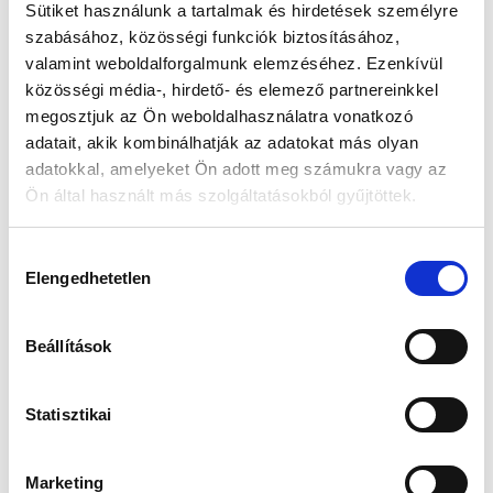
Sütiket használunk a tartalmak és hirdetések személyre
szabásához, közösségi funkciók biztosításához,
Készleten:
RAKTÁRON
valamint weboldalforgalmunk elemzéséhez. Ezenkívül
közösségi média-, hirdető- és elemező partnereinkkel
64 490 Ft
megosztjuk az Ön weboldalhasználatra vonatkozó
79 990 Ft
adatait, akik kombinálhatják az adatokat más olyan
Az elmúlt 30 nap legjobb ára: 64 490 Ft
adatokkal, amelyeket Ön adott meg számukra vagy az
Ön által használt más szolgáltatásokból gyűjtöttek.
Hozzájárulás
KOSÁRBA TESZ
Elengedhetetlen
kiválasztása
Beállítások
Gyors szállítás
Garancia
Biztonságos
1-2 munkanap
Hivatalos forgalmazó
Fizetés
Statisztikai
Marketing