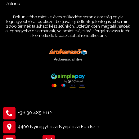
Rólunk
Boltunk több mint 20 éves működése során az ország egyik
legnagyobb óra- és ékszer boltjává fejlődtünk, jelenleg is több mint
2000 termék található készletünkön. Üzletünkben megtalálhatóak
a legnagyobb divatmárkák, valamint svájci órák forgalmazása terén
is kiemelkedő tapasztalattal rendelkezünk.
Árukereső, a hitele
+36 30 485 6112
4400 Nyíregyháza Nyírplaza Földszint