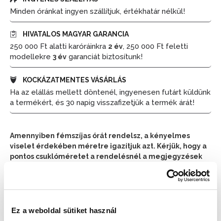
Minden óránkat ingyen szállítjuk, értékhatár nélkül!
HIVATALOS MAGYAR GARANCIA
250 000 Ft alatti karóráinkra
, 250 000 Ft feletti
2 év
modellekre
garanciát biztosítunk!
3 év
KOCKÁZATMENTES VÁSÁRLÁS
Ha az elállás mellett döntenél, ingyenesen futárt küldünk
a termékért, és 30 napig visszafizetjük a termék árát!
Amennyiben fémszíjas órát rendelsz, a kényelmes
viselet érdekében méretre igazítjuk azt. Kérjük, hogy a
pontos csuklóméretet a rendelésnél a megjegyzések
részben tüntesd fel.
📦 Ha most rendelsz, a szállítás várható napja:
2026.
📦
Ez a weboldal sütiket használ
Augusztus 11. (Kedd)