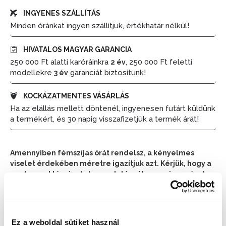
INGYENES SZÁLLÍTÁS
Minden óránkat ingyen szállítjuk, értékhatár nélkül!
HIVATALOS MAGYAR GARANCIA
250 000 Ft alatti karóráinkra
, 250 000 Ft feletti
2 év
modellekre
garanciát biztosítunk!
3 év
KOCKÁZATMENTES VÁSÁRLÁS
Ha az elállás mellett döntenél, ingyenesen futárt küldünk
a termékért, és 30 napig visszafizetjük a termék árát!
Amennyiben fémszíjas órát rendelsz, a kényelmes
viselet érdekében méretre igazítjuk azt. Kérjük, hogy a
pontos csuklóméretet a rendelésnél a megjegyzések
részben tüntesd fel.
📦 Ha most rendelsz, a szállítás várható napja:
2026.
Ez a weboldal sütiket használ