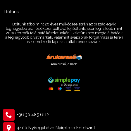
Rólunk
Boltunk több mint 20 éves működése során az ország egyik
legnagyobb óra- és ékszer boltjává fejlődtünk, jelenleg is több mint
2000 termék található készletünkön. Üzletünkben megtalálhatóak
a legnagyobb divatmárkák, valamint svájci órák forgalmazása terén
is kiemelkedő tapasztalattal rendelkezünk.
Árukereső, a hitele
+36 30 485 6112
4400 Nyíregyháza Nyírplaza Földszint