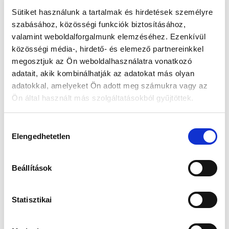
📦
Augusztus 10. (Hétfő)
Sütiket használunk a tartalmak és hirdetések személyre
szabásához, közösségi funkciók biztosításához,
Készleten:
RAKTÁRON
valamint weboldalforgalmunk elemzéséhez. Ezenkívül
közösségi média-, hirdető- és elemező partnereinkkel
megosztjuk az Ön weboldalhasználatra vonatkozó
79 990 Ft
95 990 Ft
adatait, akik kombinálhatják az adatokat más olyan
adatokkal, amelyeket Ön adott meg számukra vagy az
Az elmúlt 30 nap legjobb ára: 79 990 Ft
Ön által használt más szolgáltatásokból gyűjtöttek.
Hozzájárulás
KOSÁRBA TESZ
Elengedhetetlen
kiválasztása
Beállítások
Gyors szállítás
Garancia
Biztonságos
1-2 munkanap
Hivatalos forgalmazó
Fizetés
Statisztikai