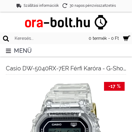
Szállítási információk
30 napos pénzvisszafizetés
0 termék - 0 Ft
MENÜ
Casio DW-5040RX-7ER Férfi Karóra - G-Shock 40th Anniversary CLEAR REMIX
-17 %