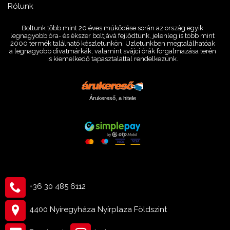
Rólunk
Boltunk több mint 20 éves működése során az ország egyik
legnagyobb óra- és ékszer boltjává fejlődtünk, jelenleg is több mint
2000 termék található készletünkön. Üzletünkben megtalálhatóak
a legnagyobb divatmárkák, valamint svájci órák forgalmazása terén
is kiemelkedő tapasztalattal rendelkezünk.
Árukereső, a hitele
+36 30 485 6112
4400 Nyíregyháza Nyírplaza Földszint