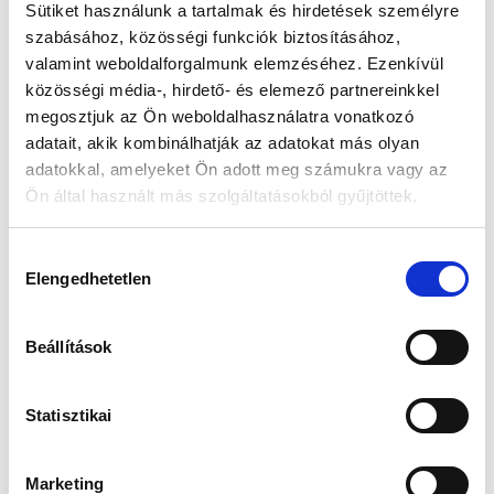
Sütiket használunk a tartalmak és hirdetések személyre
szabásához, közösségi funkciók biztosításához,
Készleten:
RAKTÁRON
valamint weboldalforgalmunk elemzéséhez. Ezenkívül
közösségi média-, hirdető- és elemező partnereinkkel
15 490 Ft
megosztjuk az Ön weboldalhasználatra vonatkozó
17 990 Ft
adatait, akik kombinálhatják az adatokat más olyan
Az elmúlt 30 nap legjobb ára: 15 490 Ft
adatokkal, amelyeket Ön adott meg számukra vagy az
Ön által használt más szolgáltatásokból gyűjtöttek.
Hozzájárulás
KOSÁRBA TESZ
Elengedhetetlen
kiválasztása
Beállítások
Gyors szállítás
Garancia
Biztonságos
1-2 munkanap
Hivatalos forgalmazó
Fizetés
Statisztikai
Marketing