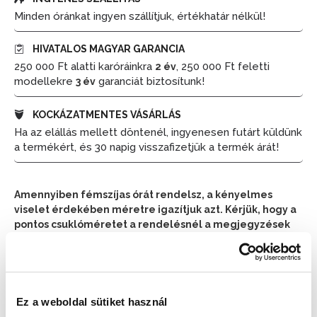
Minden óránkat ingyen szállítjuk, értékhatár nélkül!
HIVATALOS MAGYAR GARANCIA
250 000 Ft alatti karóráinkra
, 250 000 Ft feletti
2 év
modellekre
garanciát biztosítunk!
3 év
KOCKÁZATMENTES VÁSÁRLÁS
Ha az elállás mellett döntenél, ingyenesen futárt küldünk
a termékért, és 30 napig visszafizetjük a termék árát!
Amennyiben fémszíjas órát rendelsz, a kényelmes
viselet érdekében méretre igazítjuk azt. Kérjük, hogy a
pontos csuklóméretet a rendelésnél a megjegyzések
részben tüntesd fel.
📦 Ha most rendelsz, a szállítás várható napja:
2026.
📦
Ez a weboldal sütiket használ
Augusztus 11. (Kedd)