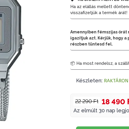
Ha az elállás mellett dönten
visszafizetjük a termék árát!
Amennyiben fémszíjas órát 
igazítjuk azt. Kérjük, hogy
részben tüntesd fel.
📦 Ha most rendelsz, a szállí
Készleten:
RAKTÁRON
18 490 
22 290 Ft
Az elmúlt 30 nap legjo