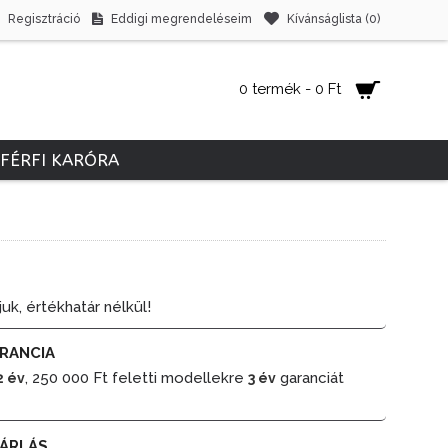
Regisztráció
Eddigi megrendeléseim
Kívánságlista (
0
)
0 termék - 0 Ft
FÉRFI KARÓRA
juk, értékhatár nélkül!
RANCIA
, 250 000 Ft feletti modellekre
garanciát
2 év
3 év
ÁRLÁS