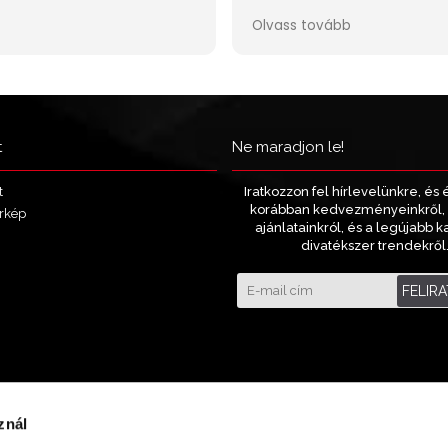
t
Ne maradjon le!
Iratkozzon fel hírlevelünkre, és 
t
korábban kedvezményeinkről, 
rkép
ajánlatainkról, és a legújabb k
divatékszer trendekről
FELIR
znál