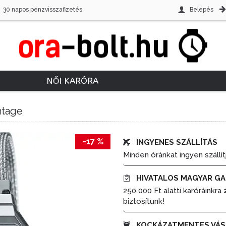
30 napos pénzvisszafizetés
Belépés
NŐI KARÓRA
ntage
-17 %
INGYENES SZÁLLÍTÁS
Minden óránkat ingyen szállít
HIVATALOS MAGYAR GA
250 000 Ft alatti karóráinkra
biztosítunk!
KOCKÁZATMENTES VÁS