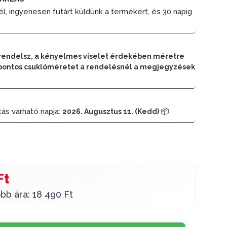
él, ingyenesen futárt küldünk a termékért, és 30 napig
rendelsz, a kényelmes viselet érdekében méretre
 a pontos csuklóméretet a rendelésnél a megjegyzések
tás várható napja:
📦
2026. Augusztus 11. (Kedd)
Ft
bb ára: 18 490 Ft