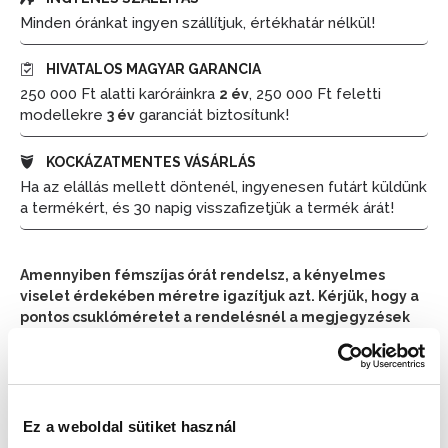
Minden óránkat ingyen szállítjuk, értékhatár nélkül!
HIVATALOS MAGYAR GARANCIA
250 000 Ft alatti karóráinkra
, 250 000 Ft feletti
2 év
modellekre
garanciát biztosítunk!
3 év
KOCKÁZATMENTES VÁSÁRLÁS
Ha az elállás mellett döntenél, ingyenesen futárt küldünk
a termékért, és 30 napig visszafizetjük a termék árát!
Amennyiben fémszíjas órát rendelsz, a kényelmes
viselet érdekében méretre igazítjuk azt. Kérjük, hogy a
pontos csuklóméretet a rendelésnél a megjegyzések
részben tüntesd fel.
📦 Ha most rendelsz, a szállítás várható napja:
2026.
📦
Ez a weboldal sütiket használ
Augusztus 11. (Kedd)