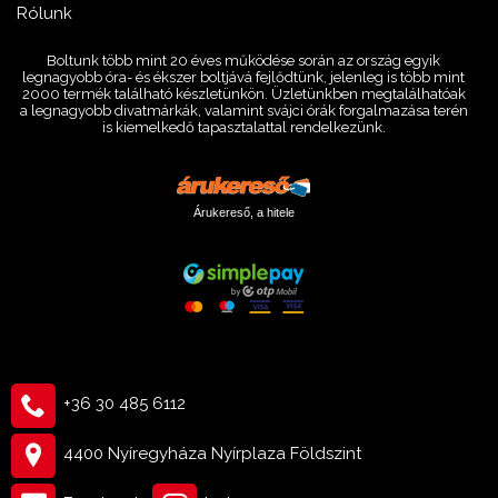
Rólunk
Boltunk több mint 20 éves működése során az ország egyik
legnagyobb óra- és ékszer boltjává fejlődtünk, jelenleg is több mint
2000 termék található készletünkön. Üzletünkben megtalálhatóak
a legnagyobb divatmárkák, valamint svájci órák forgalmazása terén
is kiemelkedő tapasztalattal rendelkezünk.
Árukereső, a hitele
+36 30 485 6112
4400 Nyíregyháza Nyírplaza Földszint