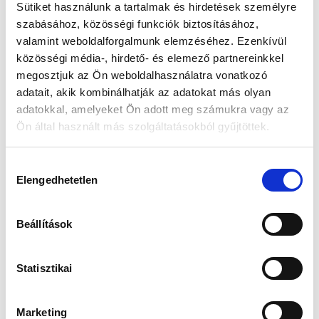
Sütiket használunk a tartalmak és hirdetések személyre
szabásához, közösségi funkciók biztosításához,
Készleten:
RAKTÁRON
valamint weboldalforgalmunk elemzéséhez. Ezenkívül
közösségi média-, hirdető- és elemező partnereinkkel
31 990 Ft
megosztjuk az Ön weboldalhasználatra vonatkozó
37 990 Ft
adatait, akik kombinálhatják az adatokat más olyan
Az elmúlt 30 nap legjobb ára: 31 990 Ft
adatokkal, amelyeket Ön adott meg számukra vagy az
Ön által használt más szolgáltatásokból gyűjtöttek.
Hozzájárulás
KOSÁRBA TESZ
Elengedhetetlen
kiválasztása
Beállítások
Gyors szállítás
Garancia
Biztonságos
1-2 munkanap
Hivatalos forgalmazó
Fizetés
Statisztikai
Marketing