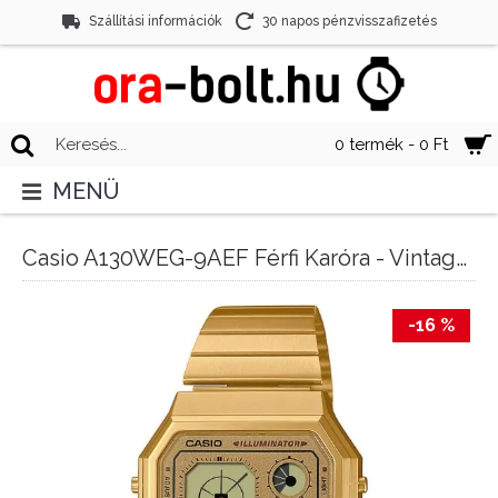
Szállítási információk
30 napos pénzvisszafizetés
0 termék - 0 Ft
MENÜ
Casio A130WEG-9AEF Férfi Karóra - Vintage Edgy
-16 %