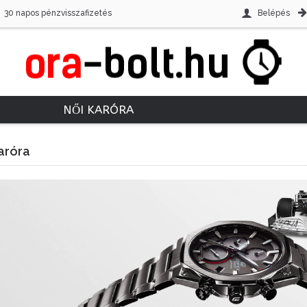
30 napos pénzvisszafizetés
Belépés
NŐI KARÓRA
aróra