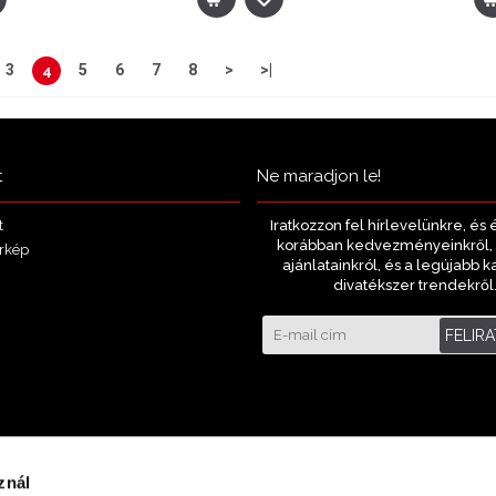
3
5
6
7
8
>
>|
4
Showing 73 to 96 of 175 (8 Pag
t
Ne maradjon le!
Iratkozzon fel hírlevelünkre, és 
t
korábban kedvezményeinkről, 
rkép
ajánlatainkról, és a legújabb k
divatékszer trendekről
FELIR
znál