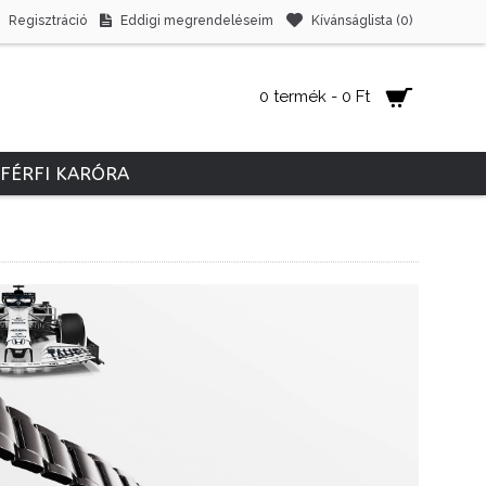
Regisztráció
Eddigi megrendeléseim
Kívánságlista (
0
)
0 termék - 0 Ft
FÉRFI KARÓRA