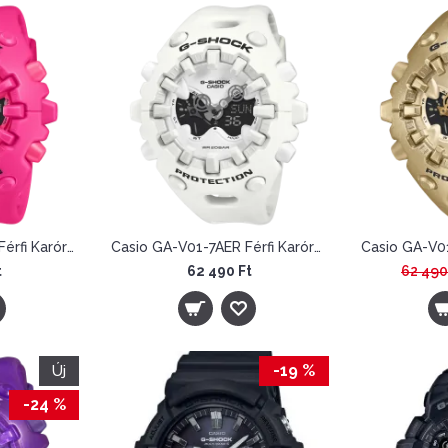
Casio GA-V01-4AER Férfi Karóra - G-Shock Cool Eyes
Casio GA-V01-7AER Férfi Karóra - G-Shock Cool Eyes
t
62 490 Ft
62 490
-19 %
Új
-24 %