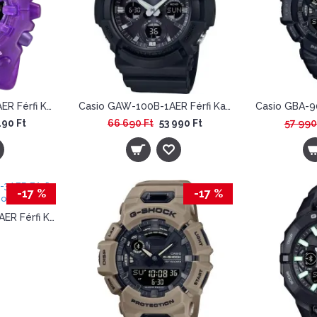
Casio GA-V01SKE-6AER Férfi Karóra - G-Shock Y2K
Casio GAW-100B-1AER Férfi Karóra - G-Shock
490 Ft
66 690 Ft
53 990 Ft
57 990
-17 %
-17 %
Casio GBA-900UU-3AER Férfi Karóra - G-Shock