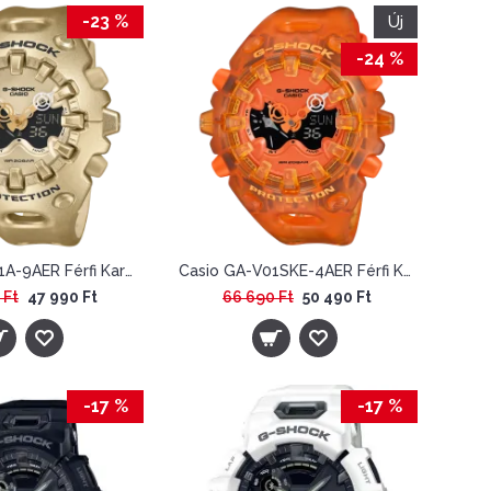
-23 %
Új
-24 %
Casio GA-V01A-9AER Férfi Karóra - G-Shock Cool Eyes
Casio GA-V01SKE-4AER Férfi Karóra - G-Shock Y2K
 Ft
47 990 Ft
66 690 Ft
50 490 Ft
-17 %
-17 %