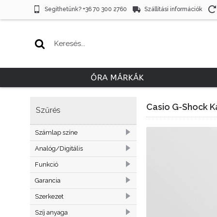
Segíthetünk? +36 70 300 2760
Szállítási információk
ÓRA MÁRKÁK
Casio G-Shock K
Szűrés
Számlap színe
1
Fekete
Analóg/Digitális
1
Kék
12
Analóg
Funkció
110
Analóg-Digitális
4
Barométer
Garancia
51
Digitális
1
Blueetooth
7
1 év
Szerkezet
160
Háttérvilágítás
155
2 év
51
Napelemes
Szíj anyaga