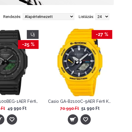
Rendezés:
Listázás:
-27 %
Új
-25 %
Casio GA-B2100BEG-1AER Férfi Karóra - G-Shock Tough Solar Bluetooth
Casio GA-B2100C-9AER Férfi Karóra - G-Shock Carbon Core Guard Tough Solar Bluetooth
 Ft
49 990 Ft
70 990 Ft
51 990 Ft