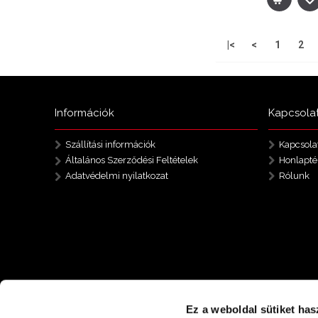
|<
<
1
2
Információk
Kapcsola
Szállítási információk
Kapcsola
Általános Szerződési Feltételek
Honlapté
Adatvédelmi nyilatkozat
Rólunk
Ez a weboldal sütiket has