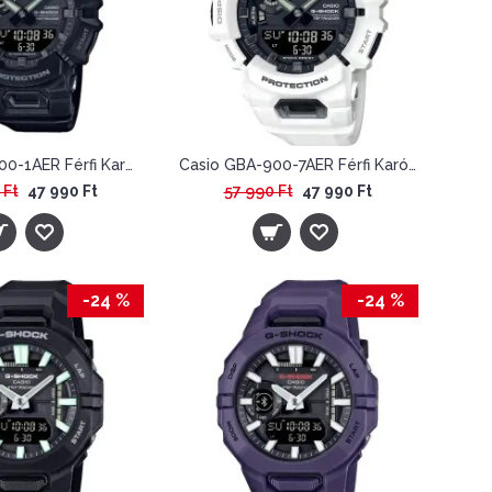
Casio GBA-900-1AER Férfi Karóra - G-Shock Step Tracker
Casio GBA-900-7AER Férfi Karóra - G-Shock Step Tracker
 Ft
47 990 Ft
57 990 Ft
47 990 Ft
-24 %
-24 %