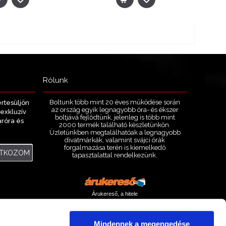
es)
Tételek: 73 - 96 / 175 (8 oldal)
Rólunk
Boltunk több mint 20 éves működése során
értesüljön
az ország egyik legnagyobb óra- és ékszer
exkluzív
boltjává fejlődtünk, jelenleg is több mint
aróra és
2000 termék található készletünkön.
.
Üzletünkben megtalálhatóak a legnagyobb
divatmárkák, valamint svájci órák
forgalmazása terén is kiemelkedő
ATKOZOM
tapasztalattal rendelkezünk.
Árukereső, a hitele
Mindennek a megengedése