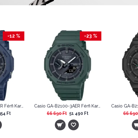
-12 %
-23 %
Casio GA-B2100-2AER Férfi Karóra - G-Shock Tough Solar Bluetooth
Casio GA-B2100-3AER Férfi Karóra - G-Shock
354 Ft
66 690 Ft
51 490 Ft
66 690