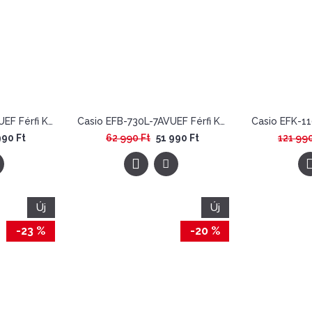
Casio EFB-730D-7AVUEF Férfi Karóra - Edifice Sapphire
Casio EFB-730L-7AVUEF Férfi Karóra - Edifice Sapphire Chronograph
990 Ft
62 990 Ft
51 990 Ft
121 990
Új
Új
-23 %
-20 %