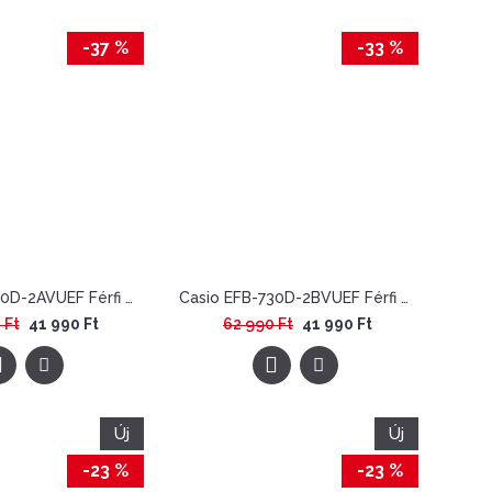
-37 %
-33 %
Casio EFB-730D-2AVUEF Férfi Karóra - Edifice Sapphire
Casio EFB-730D-2BVUEF Férfi Karóra - Edifice Sapphire Chronograph
 Ft
41 990 Ft
62 990 Ft
41 990 Ft
Új
Új
-23 %
-23 %