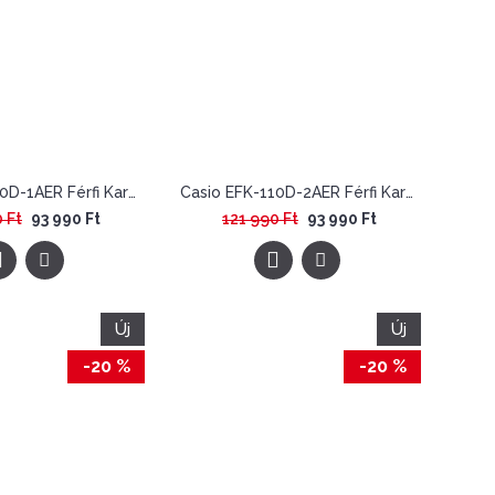
Casio EFK-110D-1AER Férfi Karóra - Edifice Automatic
Casio EFK-110D-2AER Férfi Karóra - Edifice Automatic
 Ft
93 990 Ft
121 990 Ft
93 990 Ft
Új
Új
-20 %
-20 %