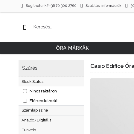
Segíthetünk? +36 70 300 2760
Szállítási információk
3
ÓRA MÁRKÁK
Casio Edifice Ór
Szűrés
Stock Status
Nincs raktáron
Előrendelhető
Számlap színe
Barna
Analóg/Digitális
Fehér
Analóg
Funkció