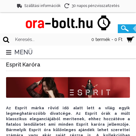
Szállítási információk
30 napos pénzvisszafizetés
0 termék - 0 Ft
MENÜ
Esprit Karóra
Az Esprit márka rövid idő alatt lett a világ egyik
legmeghatározóbb divatcége. Az Esprit órák a múlt
klasszikus eleganciájából merítenek, ehhez hozzátéve a
fiatalos lendületet ami minden Esprit karóra jellemzője.
Bármelyik Esprit óra különleges ajándék lehet szerettei
számára, vagy akár saját részre is. A kollekcióban