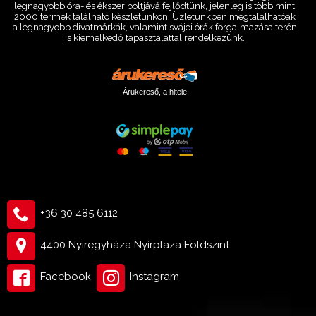
legnagyobb óra- és ékszer boltjává fejlődtünk, jelenleg is több mint
2000 termék található készletünkön. Üzletünkben megtalálhatóak
a legnagyobb divatmárkák, valamint svájci órák forgalmazása terén
is kiemelkedő tapasztalattal rendelkezünk.
Árukereső, a hitele
+36 30 485 6112
4400 Nyíregyháza Nyírplaza Földszint
Facebook
Instagram