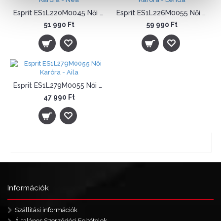
Esprit ES1L220M0045 Női Karóra - Nea
Esprit ES1L226M0055 Női Karóra - Lenda
51 990 Ft
59 990 Ft
Esprit ES1L279M0055 Női Karóra - Aila
47 990 Ft
Showing 1 to 13 of 13 (1 Pages)
Tételek: 1 - 13 / 13 (1 oldal)
Információk
Szállítási információk
Általános Szerződési Feltételek