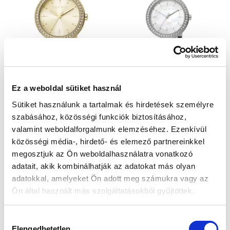
Esprit ES1L153M1035 Női Karóra - Ruby
Esprit ES1L153M2035 Női Karóra - Ruby
Ez a weboldal sütiket használ
55 990 Ft
47 990 Ft
Sütiket használunk a tartalmak és hirdetések személyre
szabásához, közösségi funkciók biztosításához,
valamint weboldalforgalmunk elemzéséhez. Ezenkívül
közösségi média-, hirdető- és elemező partnereinkkel
megosztjuk az Ön weboldalhasználatra vonatkozó
adatait, akik kombinálhatják az adatokat más olyan
adatokkal, amelyeket Ön adott meg számukra vagy az
Ön által használt más szolgáltatásokból gyűjtöttek.
Hozzájárulás
Elengedhetetlen