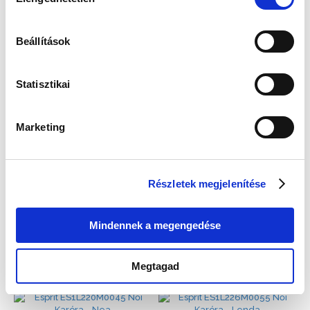
kiválasztása
Esprit ES1L195M0085 Női Karóra - Robinson
Esprit ES1L196M0065 Női Karóra - Carlin
47 990 Ft
48 990 Ft
Beállítások
Statisztikai
Marketing
Részletek megjelenítése
Mindennek a megengedése
Esprit ES1L197M1025 Női Karóra - Daphne
Esprit ES1L213L0025 Női Karóra - Florine
47 990 Ft
48 990 Ft
Megtagad