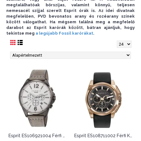
megtalálhatóak bőrszíjas, valamint könnyű, teljesen
nemesacél szíjjal szerelt Esprit órák is. Az idei divatnak
megfelelően, PVD bevonatos arany és rozéarany színek
között válogathat. Ha mégsem találná meg a megfelelő
darabot az Esprit karórák között, bátran ajánljuk, hogy
tekintse meg
a legújabb Fossil karórákat
.
Esprit ES106921004 Férfi Karóra
Esprit ES108711002 Férfi Karóra