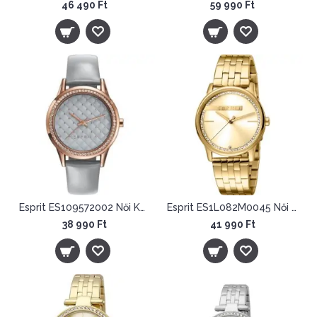
46 490 Ft
59 990 Ft
Esprit ES109572002 Női Karóra -
Esprit ES1L082M0045 Női Karóra - Rock
38 990 Ft
41 990 Ft