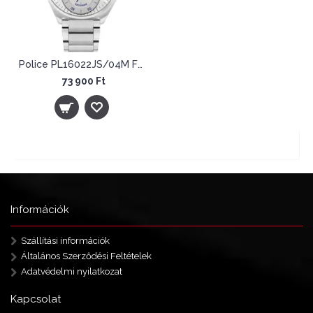
Police PL16022JS/04M Férfi Karóra - Kaizuka
73 900 Ft
Showing 1 to 11 of 11 (1 Pages)
Tételek: 1 - 11 / 11 (1 oldal)
Információk
Szállítási információk
Általános Szerződési Feltételek
Adatvédelmi nyilatkozat
Kapcsolat