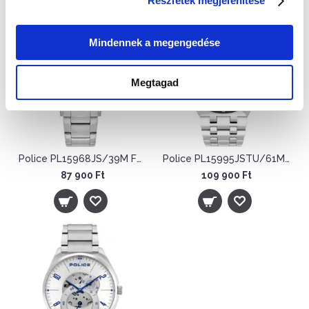
Részletek megjelenítése
Mindennek a megengedése
Megtagad
Police PL15968JS/39M Férfi Karóra - Barkeley
Police PL15995JSTU/61M Férfi Karóra - Kediri
87 900 Ft
109 900 Ft