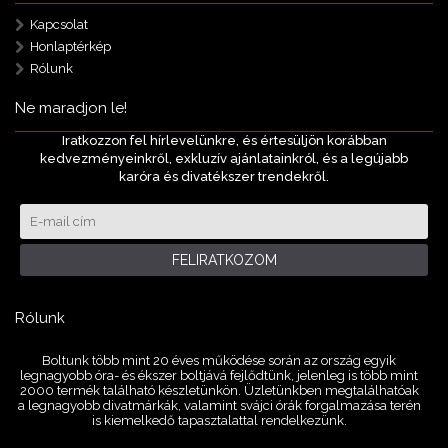
Kapcsolat
Honlaptérkép
Rólunk
Ne maradjon le!
Iratkozzon fel hírlevelünkre, és értesüljön korábban
kedvezményeinkről, exkluzív ajánlatainkról, és a legújabb
karóra és divatékszer trendekről.
FELIRATKOZOM
Rólunk
Boltunk több mint 20 éves működése során az ország egyik
legnagyobb óra- és ékszer boltjává fejlődtünk, jelenleg is több mint
2000 termék található készletünkön. Üzletünkben megtalálhatóak
a legnagyobb divatmárkák, valamint svájci órák forgalmazása terén
is kiemelkedő tapasztalattal rendelkezünk.