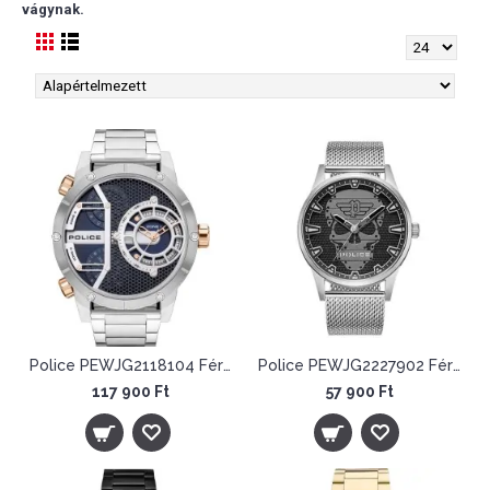
vágynak.
Police PEWJG2118104 Férfi Karóra - Vibe
Police PEWJG2227902 Férfi Karóra - Rissington
117 900 Ft
57 900 Ft