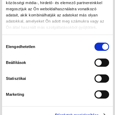
közösségi média-, hirdető- és elemező partnereinkkel
megosztjuk az Ön weboldalhasználatra vonatkozó
adatait, akik kombinálhatják az adatokat más olyan
Police PL15386JSB/04M Férfi Karóra - Sunrise
Police PL15529JSTB/02 Férfi Karóra - Ladbroke
adatokkal, amelyeket Ön adott meg számukra vagy az
60 900 Ft
90 900 Ft
Ön által használt más szolgáltatásokból gyűjtöttek.
Hozzájárulás
Elengedhetetlen
kiválasztása
Beállítások
Statisztikai
Marketing
Police PL15714JS/02 Férfi Karóra - Bleder
Police PL15968JS/39 Férfi Karóra - Barkeley
73 900 Ft
65 900 Ft