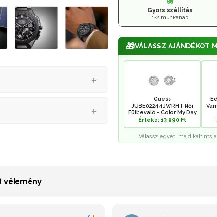
Gyors szállítás
1-2 munkanap
🎁
VÁLASSZ AJÁNDÉKOT M
Guess
Ed
JUBE02244JWRHT Női
Var
Fülbevaló - Color My Day
Értéke: 13 990 Ft
Válassz egyet, majd kattints a