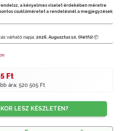
rendelsz, a kényelmes viselet érdekében méretre
 a pontos csuklóméretet a rendelésnél a megjegyzések
tás várható napja:
📦
2026. Augusztus 10. (Hétfő)
ron
5 Ft
bb ára: 520 505 Ft
IKOR LESZ KÉSZLETEN?