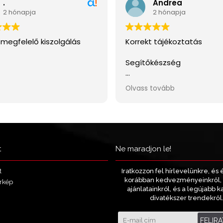
t
Ne maradjon le!
Iratkozzon fel hírlevelünkre, és 
t
korábban kedvezményeinkről, 
rkép
ajánlatainkról, és a legújabb k
divatékszer trendekről
FELIR