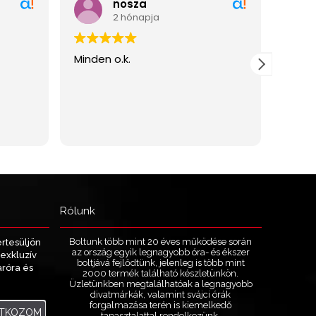
Rólunk
Boltunk több mint 20 éves működése során
értesüljön
az ország egyik legnagyobb óra- és ékszer
exkluzív
boltjává fejlődtünk, jelenleg is több mint
aróra és
2000 termék található készletünkön.
.
Üzletünkben megtalálhatóak a legnagyobb
divatmárkák, valamint svájci órák
forgalmazása terén is kiemelkedő
ATKOZOM
tapasztalattal rendelkezünk.