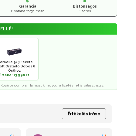
Garancia
Biztonságos
Hivatalos forgalmazó
Fizetés
ELLÉ!
elwolle 923 Fekete
rott Óratartó Doboz 6
Órához
Értéke: 13 990 Ft
 Kosárba gombra! Ha most kihagyod, a fizetésnél is választhatsz.