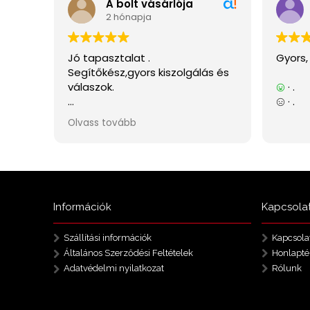
Információk
Kapcsola
Szállítási információk
Kapcsola
Általános Szerződési Feltételek
Honlapté
Adatvédelmi nyilatkozat
Rólunk