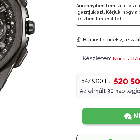
Amennyiben fémszíjas órát 
igazítjuk azt. Kérjük, hogy
részben tüntesd fel.
📦 Ha most rendelsz, a szállí
Készleten:
Nincs raktá
520 50
547 900 Ft
Az elmúlt 30 nap legjo
M