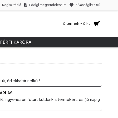
Regisztráció
Eddigi megrendeléseim
Kívánságlista (
0
)
0 termék - 0 Ft
FÉRFI KARÓRA
juk, értékhatár nélkül!
ÁRLÁS
él, ingyenesen futárt küldünk a termékért, és 30 napig