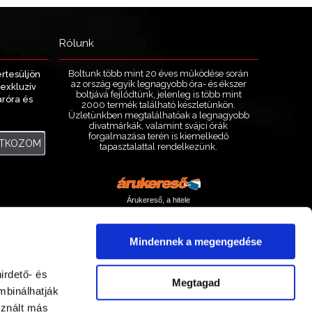
Rólunk
Boltunk több mint 20 éves működése során
értesüljön
az ország egyik legnagyobb óra- és ékszer
exkluzív
boltjává fejlődtünk, jelenleg is több mint
aróra és
2000 termék található készletünkön.
.
Üzletünkben megtalálhatóak a legnagyobb
divatmárkák, valamint svájci órák
forgalmazása terén is kiemelkedő
ATKOZOM
tapasztalattal rendelkezünk.
Árukereső, a hitele
Mindennek a megengedése
irdető- és
Megtagad
mbinálhatják
sznált más