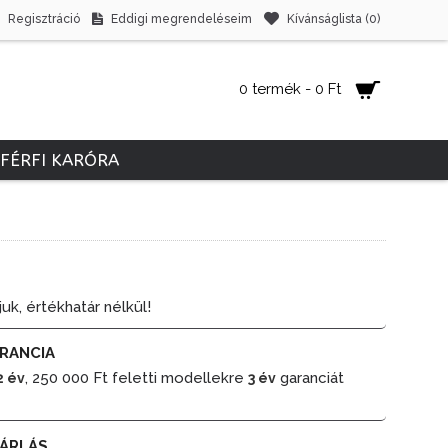
Regisztráció
Eddigi megrendeléseim
Kívánságlista (
0
)
0 termék - 0 Ft
FÉRFI KARÓRA
juk, értékhatár nélkül!
RANCIA
, 250 000 Ft feletti modellekre
garanciát
2 év
3 év
ÁRLÁS