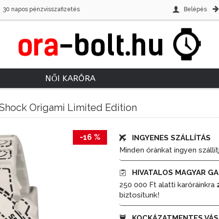
30 napos pénzvisszafizetés
Belépés
NŐI KARÓRA
Shock Origami Limited Edition
-16 %
INGYENES SZÁLLÍTÁS
Minden óránkat ingyen szállít
HIVATALOS MAGYAR GA
250 000 Ft alatti karóráinkra
biztosítunk!
KOCKÁZATMENTES VÁS