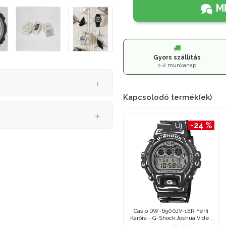
M
Gyors szállítás
1-2 munkanap
Kapcsolodó termék(ek)
-24 %
Új
Casio DW-6900JV-1ER Férfi
Karóra - G-Shock Joshua Vides
Limited Edition