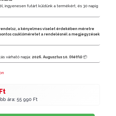
él, ingyenesen futárt küldünk a termékért, és 30 napig
rendelsz, a kényelmes viselet érdekében méretre
 a pontos csuklóméretet a rendelésnél a megjegyzések
tás várható napja:
📦
2026. Augusztus 10. (Hétfő)
ron
Ft
bb ára: 55 990 Ft