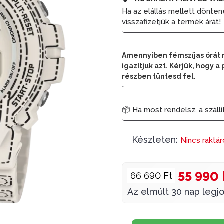
Ha az elállás mellett dönten
visszafizetjük a termék árát!
Amennyiben fémszíjas órát 
igazítjuk azt. Kérjük, hogy
részben tüntesd fel.
📦 Ha most rendelsz, a szállí
Készleten:
Nincs raktá
55 990 
66 690 Ft
Az elmúlt 30 nap legjo